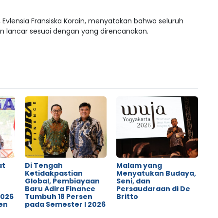
, Evlensia Fransiska Korain, menyatakan bahwa seluruh
an lancar sesuai dengan yang direncanakan.
at
Di Tengah
Malam yang
Ketidakpastian
Menyatukan Budaya,
Global, Pembiayaan
Seni, dan
o
Baru Adira Finance
Persaudaraan di De
2026
Tumbuh 18 Persen
Britto
en
pada Semester I 2026