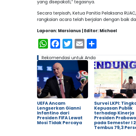
yang disepakati,” tegasnya.
Secara terpisah, Ketua Panitia Pelaksana RUAC
rangkaian acara telah berjalan dengan baik d
Laporan: Marsianus | Editor: Michael
WhatsApp
Facebook
Twitter
Email
Share
Rekomendasi untuk Anda
UEFA Ancam
Survei LKPI: Tingk
Lengserkan Gianni
Kepuasan Publik
Infantino dari
terhadap Kinerja
Presiden FIFA Lewat
Presiden Prabow
Mosi Tidak Percaya
pada Semester I 
Tembus 79,3 Pers