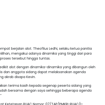
pat berjalan alot. Theofilus Ledhi, selaku ketua panitia
ihan, mengakui adanya dinamika yang tinggi dari para
 proses tersebut hingga tuntas.
 sedikit alot dengan dinamika-dinamika yang dibangun oleh
ris dan anggota sidang dapat melaksanakan agenda
ang akrab disapa Kevin.
an terima kasih kepada segenap peserta sidang yang
udah bersama dengan saya sehingga beberapa agenda
”
 Surat Ketetapan RUAC Nomor: 07/TAP/PMKRI-RUAC/I-