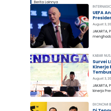
Berita Lainnya
INTERNASI
UEFA An
Preside
August 3, 2
JAKARTA, P
menghada
KABAR NUS
Survei 
Kinerja
Tembus 
August 3, 2
JAKARTA, 
kinerja Pr
EKONOMI B
Di Teng