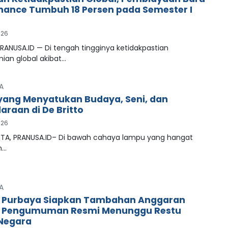
inance Tumbuh 18 Persen pada Semester I
026
RANUSA.ID — Di tengah tingginya ketidakpastian
ian global akibat…
A
ang Menyatukan Budaya, Seni, dan
araan di De Britto
026
A, PRANUSA.ID– Di bawah cahaya lampu yang hangat
n…
A
 Purbaya Siapkan Tambahan Anggaran
, Pengumuman Resmi Menunggu Restu
Negara