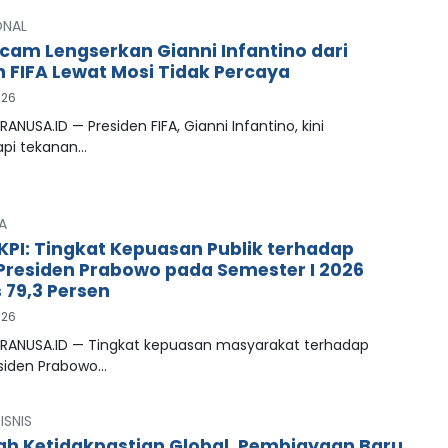
ONAL
cam Lengserkan Gianni Infantino dari
n FIFA Lewat Mosi Tidak Percaya
026
RANUSA.ID — Presiden FIFA, Gianni Infantino, kini
pi tekanan…
A
LKPI: Tingkat Kepuasan Publik terhadap
 Presiden Prabowo pada Semester I 2026
79,3 Persen
026
PRANUSA.ID — Tingkat kepuasan masyarakat terhadap
esiden Prabowo…
ISNIS
ah Ketidakpastian Global, Pembiayaan Baru