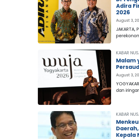
Adira F
2026
August 3, 2
JAKARTA, P
perekonom
KABAR NUS
Malam y
Persaud
August 3, 2
YOGYAKART
dan iringa
KABAR NUS
Menkeu
Daerah
Kepala 