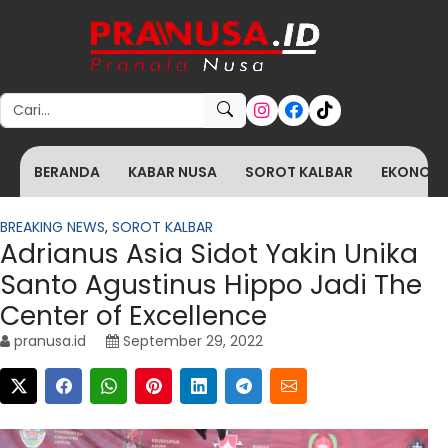
Search for:
BERANDA
KABAR NUSA
SOROT KALBAR
EKONOMI 
BREAKING NEWS
,
SOROT KALBAR
Adrianus Asia Sidot Yakin Unika
Santo Agustinus Hippo Jadi The
Center of Excellence
pranusa.id
September 29, 2022