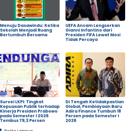
Menuju Dasawindu: Ketika
UEFA Ancam Lengserkan
Sekolah Menjadi Ruang
Gianni Infantino dari
Bertumbuh Bersama
Presiden FIFA Lewat Mosi
Tidak Percaya
Survei LKPI: Tingkat
Di Tengah Ketidakpastian
Kepuasan Publik terhadap
Global, Pembiayaan Baru
Kinerja Presiden Prabowo
Adira Finance Tumbuh 18
pada Semester I 2026
Persen pada Semester I
Tembus 79,3 Persen
2026
Berita Lainnya