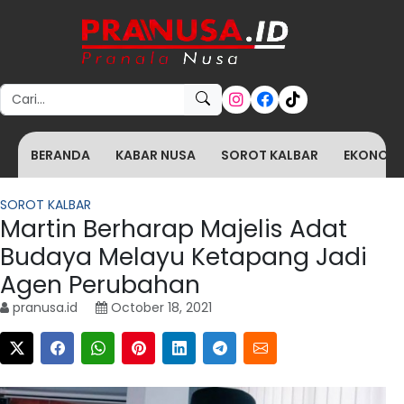
Search for:
BERANDA
KABAR NUSA
SOROT KALBAR
EKONOMI 
SOROT KALBAR
Martin Berharap Majelis Adat
Budaya Melayu Ketapang Jadi
Agen Perubahan
pranusa.id
October 18, 2021