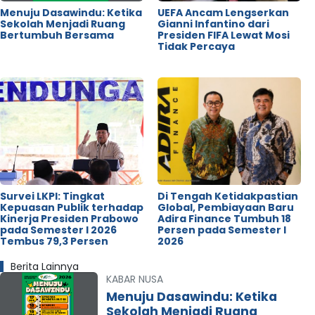
Menuju Dasawindu: Ketika
UEFA Ancam Lengserkan
Sekolah Menjadi Ruang
Gianni Infantino dari
Bertumbuh Bersama
Presiden FIFA Lewat Mosi
Tidak Percaya
Survei LKPI: Tingkat
Di Tengah Ketidakpastian
Kepuasan Publik terhadap
Global, Pembiayaan Baru
Kinerja Presiden Prabowo
Adira Finance Tumbuh 18
pada Semester I 2026
Persen pada Semester I
Tembus 79,3 Persen
2026
Berita Lainnya
KABAR NUSA
Menuju Dasawindu: Ketika
Sekolah Menjadi Ruang