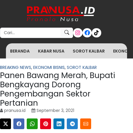
Search for:
BERANDA
KABAR NUSA
SOROT KALBAR
EKONOMI 
BREAKING NEWS
,
EKONOMI BISNIS
,
SOROT KALBAR
Panen Bawang Merah, Bupati
Bengkayang Dorong
Pengembangan Sektor
Pertanian
pranusa.id
September 3, 2021