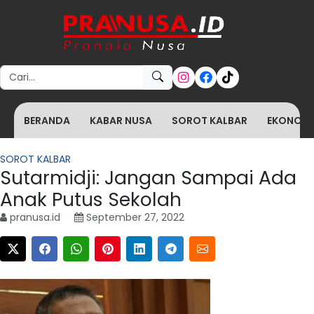
Search for:
BERANDA
KABAR NUSA
SOROT KALBAR
EKONOMI 
SOROT KALBAR
Sutarmidji: Jangan Sampai Ada
Anak Putus Sekolah
pranusa.id
September 27, 2022