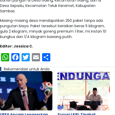
bahan pangan di Desa Galing, Kecamatan Galing, dan di
Desa Sepadu, Kecamatan Teluk Keramat, Kabupaten
Sambas.
Masing-masing desa mendapatkan 250 paket tanpa ada
pungutan biaya. Paket tersebut berisikan beras 5 kilogram,
gula 2 kilogram, minyak goreng premium 1 liter, mi instan 10
bungkus dan 1/4 kilogram bawang putih.
Editor: Jessica C.
WhatsApp
Facebook
Twitter
Email
Share
Rekomendasi untuk Anda
UEFA Ancam Lengserkan
Survei LKPI: Tingkat