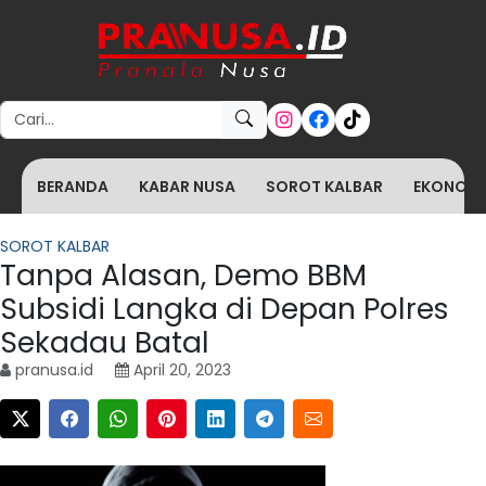
Search for:
BERANDA
KABAR NUSA
SOROT KALBAR
EKONOMI 
SOROT KALBAR
Tanpa Alasan, Demo BBM
Subsidi Langka di Depan Polres
Sekadau Batal
pranusa.id
April 20, 2023