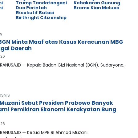
mi
Trump Tandatangani
Kebakaran Gunung
mi
Dua Perintah
Bromo Kian Meluas
Eksekutif Batasi
Birthright Citizenship
A
BGN Minta Maaf atas Kasus Keracunan MBG
agai Daerah
026
RANUSA.ID — Kepala Badan Gizi Nasional (BGN), Sudaryono,
ISNIS
uzani Sebut Presiden Prabowo Banyak
mi Pemikiran Ekonomi Kerakyatan Bung
026
PRANUSA.ID — Ketua MPR RI Ahmad Muzani