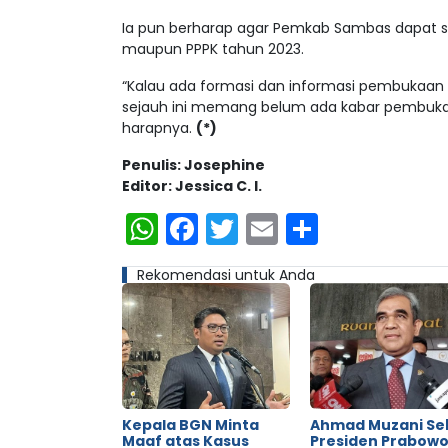
Ia pun berharap agar Pemkab Sambas dapat
maupun PPPK tahun 2023.
“Kalau ada formasi dan informasi pembukaan na
sejauh ini memang belum ada kabar pembukaa
harapnya.
(*)
Penulis: Josephine
Editor: Jessica C. I.
WhatsApp
Facebook
Twitter
Email
Share
Rekomendasi untuk Anda
Kepala BGN Minta
Ahmad Muzani Se
Maaf atas Kasus
Presiden Prabow