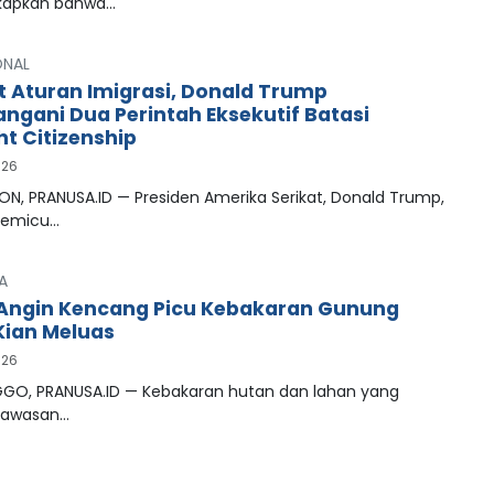
apkan bahwa…
ONAL
t Aturan Imigrasi, Donald Trump
ngani Dua Perintah Eksekutif Batasi
ht Citizenship
026
N, PRANUSA.ID — Presiden Amerika Serikat, Donald Trump,
memicu…
A
Angin Kencang Picu Kebakaran Gunung
ian Meluas
026
GO, PRANUSA.ID — Kebakaran hutan dan lahan yang
kawasan…