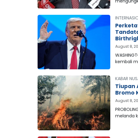
mengungk
INTERNASI
Perketa
Tandata
Birthrig
August 8, 2
WASHINGTO
kembali 
KABAR NUS
Tiupan 
Bromo K
August 8, 2
PROBOLING
melanda 