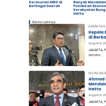
Keracunan MBG di
Banyak Mendala
Berbagai Daerah
Pemikiran Ekono
Kerakyatan Bung
Hatta
Berita Lainnya
KABAR NUS
Kepala 
di Berb
August 8, 2
JAKARTA, P
secara…
EKONOMI B
Ahmad M
Mendala
Hatta
August 8, 2
JAKARTA, 