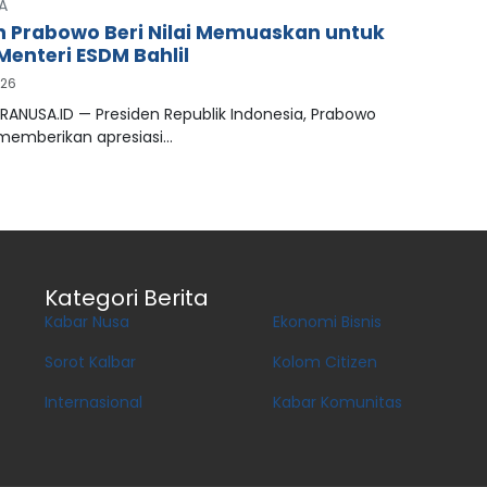
A
n Prabowo Beri Nilai Memuaskan untuk
Menteri ESDM Bahlil
026
RANUSA.ID — Presiden Republik Indonesia, Prabowo
 memberikan apresiasi…
Kategori Berita
Kabar Nusa
Ekonomi Bisnis
Sorot Kalbar
Kolom Citizen
Internasional
Kabar Komunitas