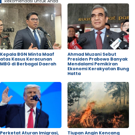
Rekomendasi untuk Anda
Kepala BGN Minta Maaf
Ahmad Muzani Sebut
atas Kasus Keracunan
Presiden Prabowo Banyak
MBG di Berbagai Daerah
Mendalami Pemikiran
Ekonomi Kerakyatan Bung
Hatta
Perketat Aturan Imigrasi,
Tiupan Angin Kencang