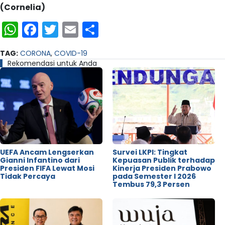
(Cornelia)
WhatsApp
Facebook
Twitter
Email
Share
TAG:
CORONA
,
COVID-19
Rekomendasi untuk Anda
UEFA Ancam Lengserkan
Survei LKPI: Tingkat
Gianni Infantino dari
Kepuasan Publik terhadap
Presiden FIFA Lewat Mosi
Kinerja Presiden Prabowo
Tidak Percaya
pada Semester I 2026
Tembus 79,3 Persen