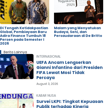
Di Tengah Ketidakpastian
Malam yang Menyatukan
Global, Pembiayaan Baru
Budaya, Seni, dan
Adira Finance Tumbuh 18
Persaudaraan di De Britto
Persen pada Semester I
2026
Berita Lainnya
INTERNASIONAL
UEFA Ancam Lengserkan
Gianni Infantino dari Presiden
FIFA Lewat Mosi Tidak
Percaya
August 3, 2026
KABAR NUSA
Survei LKPI: Tingkat Kepuasan
Publik terhadap Kinerja