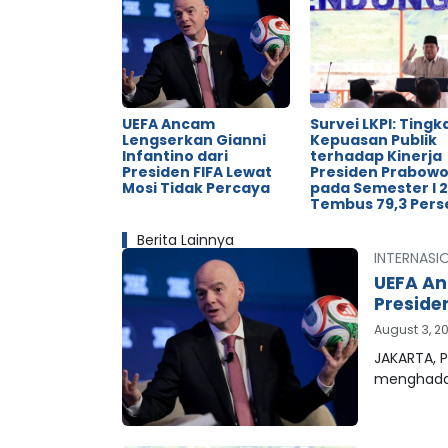
UEFA Ancam
Survei LKPI: Tingk
Lengserkan Gianni
Kepuasan Publik
Infantino dari
terhadap Kinerja
Presiden FIFA Lewat
Presiden Prabow
Mosi Tidak Percaya
pada Semester I 
Tembus 79,3 Pers
Berita Lainnya
INTERNASI
UEFA An
Preside
August 3, 2
JAKARTA, P
menghada