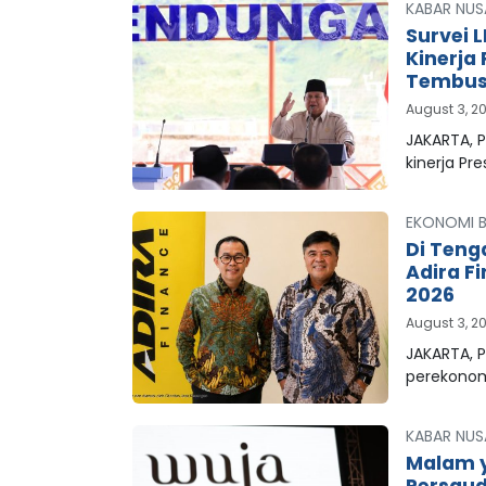
KABAR NUS
Survei 
Kinerja
Tembus 
August 3, 2
JAKARTA, 
kinerja Pr
EKONOMI B
Di Teng
Adira F
2026
August 3, 2
JAKARTA, P
perekonom
KABAR NUS
Malam y