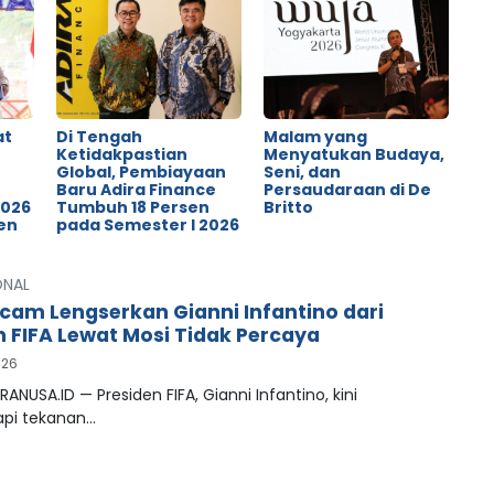
at
Di Tengah
Malam yang
Ketidakpastian
Menyatukan Budaya,
Global, Pembiayaan
Seni, dan
o
Baru Adira Finance
Persaudaraan di De
2026
Tumbuh 18 Persen
Britto
en
pada Semester I 2026
ONAL
cam Lengserkan Gianni Infantino dari
n FIFA Lewat Mosi Tidak Percaya
026
RANUSA.ID — Presiden FIFA, Gianni Infantino, kini
pi tekanan…