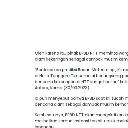
Oleh karena itu, pihak BPBD NTT meminta warg
alam kekeringan sebagai dampak musim kema
“Berdasarkan prediksi Badan Meteorologi, Kli
di Nusa Tenggara Timur mulai berlangsung pa
bencana kekeringan di NTT sangat besar,” kata
Antara, Kamis (30/03.2023).
Ia pun menyebut bahwa BPBD saat ini sudah me
bencana alam sebagai dampak musim kemara
Salah satunya, BPBD NTT akan mengaktifkan 
melibatkan semua instansi terkait untuk melaku
lapangan.