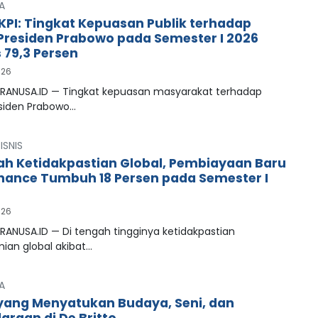
A
LKPI: Tingkat Kepuasan Publik terhadap
 Presiden Prabowo pada Semester I 2026
79,3 Persen
026
PRANUSA.ID — Tingkat kepuasan masyarakat terhadap
esiden Prabowo…
ISNIS
ah Ketidakpastian Global, Pembiayaan Baru
inance Tumbuh 18 Persen pada Semester I
026
RANUSA.ID — Di tengah tingginya ketidakpastian
ian global akibat…
A
ang Menyatukan Budaya, Seni, dan