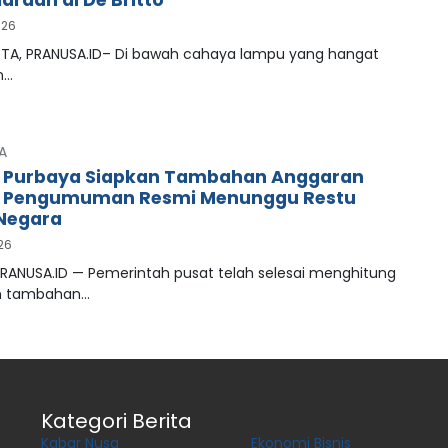
araan di De Britto
026
A, PRANUSA.ID– Di bawah cahaya lampu yang hangat
n…
A
 Purbaya Siapkan Tambahan Anggaran
, Pengumuman Resmi Menunggu Restu
Negara
026
PRANUSA.ID — Pemerintah pusat telah selesai menghitung
n tambahan…
Kategori Berita
Kabar Nusa
Ekonomi Bisnis