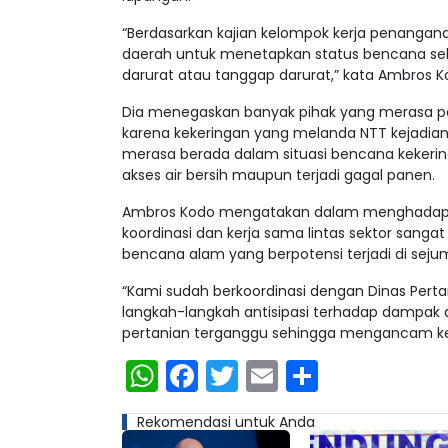
“Berdasarkan kajian kelompok kerja penanga
daerah untuk menetapkan status bencana se
darurat atau tanggap darurat,” kata Ambros K
Dia menegaskan banyak pihak yang merasa pe
karena kekeringan yang melanda NTT kejadian
merasa berada dalam situasi bencana kekeri
akses air bersih maupun terjadi gagal panen.
Ambros Kodo mengatakan dalam menghadapi 
koordinasi dan kerja sama lintas sektor sanga
bencana alam yang berpotensi terjadi di seju
“Kami sudah berkoordinasi dengan Dinas Per
langkah-langkah antisipasi terhadap dampak da
pertanian terganggu sehingga mengancam ke
WhatsApp
Facebook
Twitter
Email
Share
Rekomendasi untuk Anda