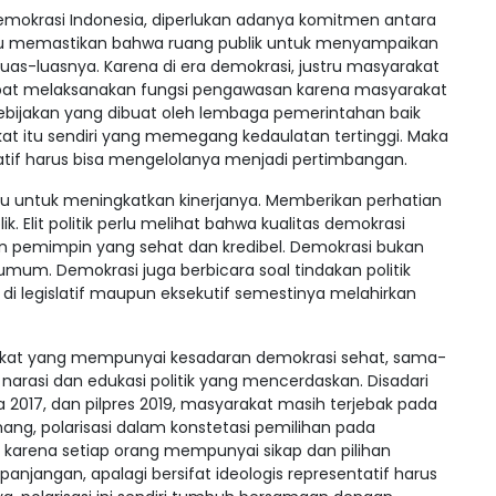
demokrasi Indonesia, diperlukan adanya komitmen antara
lu memastikan bahwa ruang publik untuk menyampaikan
uas-luasnya. Karena di era demokrasi, justru masyarakat
apat melaksanakan fungsi pengawasan karena masyarakat
bijakan yang dibuat oleh lembaga pemerintahan baik
akat itu sendiri yang memegang kedaulatan tertinggi. Maka
slatif harus bisa mengelolanya menjadi pertimbangan.
perlu untuk meningkatkan kinerjanya. Memberikan perhatian
. Elit politik perlu melihat bahwa kualitas demokrasi
lon pemimpin yang sehat dan kredibel. Demokrasi bukan
mum. Demokrasi juga berbicara soal tindakan politik
k di legislatif maupun eksekutif semestinya melahirkan
akat yang mempunyai kesadaran demokrasi sehat, sama-
arasi dan edukasi politik yang mencerdaskan. Disadari
ta 2017, dan pilpres 2019, masyarakat masih terjebak pada
ng, polarisasi dalam konstetasi pemilihan pada
i karena setiap orang mempunyai sikap dan pilihan
epanjangan, apalagi bersifat ideologis representatif harus