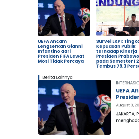
UEFA Ancam
Survei LKPI: Tingk
Lengserkan Gianni
Kepuasan Publik
Infantino dari
terhadap Kinerja
Presiden FIFA Lewat
Presiden Prabow
Mosi Tidak Percaya
pada Semester I 
Tembus 79,3 Pers
Berita Lainnya
INTERNASI
UEFA An
Preside
August 3, 2
JAKARTA, P
menghada