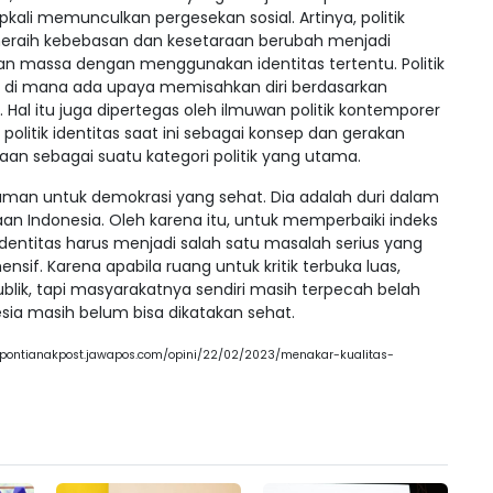
ali memunculkan pergesekan sosial. Artinya, politik
meraih kebebasan dan kesetaraan berubah menjadi
 massa dengan menggunakan identitas tertentu. Politik
ep di mana ada upaya memisahkan diri berdasarkan
Hal itu juga dipertegas oleh ilmuwan politik kontemporer
 politik identitas saat ini sebagai konsep dan gerakan
aan sebagai suatu kategori politik yang utama.
ncaman untuk demokrasi yang sehat. Dia adalah duri dalam
n Indonesia. Oleh karena itu, untuk memperbaiki indeks
 identitas harus menjadi salah satu masalah serius yang
nsif. Karena apabila ruang untuk kritik terbuka luas,
blik, tapi masyarakatnya sendiri masih terpecah belah
esia masih belum bisa dikatakan sehat.
ps://pontianakpost.jawapos.com/opini/22/02/2023/menakar-kualitas-