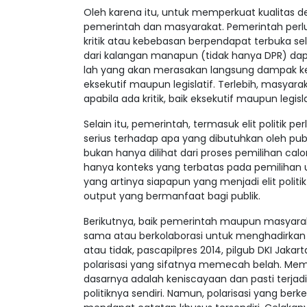
Oleh karena itu, untuk memperkuat kualitas 
pemerintah dan masyarakat. Pemerintah per
kritik atau kebebasan berpendapat terbuka sel
dari kalangan manapun (tidak hanya DPR) d
lah yang akan merasakan langsung dampak ke
eksekutif maupun legislatif. Terlebih, masyar
apabila ada kritik, baik eksekutif maupun legi
Selain itu, pemerintah, termasuk elit politik 
serius terhadap apa yang dibutuhkan oleh publik
bukan hanya dilihat dari proses pemilihan ca
hanya konteks yang terbatas pada pemilihan u
yang artinya siapapun yang menjadi elit politi
output yang bermanfaat bagi publik.
Berikutnya, baik pemerintah maupun masyar
sama atau berkolaborasi untuk menghadirkan n
atau tidak, pascapilpres 2014, pilgub DKI Jakar
polarisasi yang sifatnya memecah belah. Mema
dasarnya adalah keniscayaan dan pasti terjad
politiknya sendiri. Namun, polarisasi yang berk