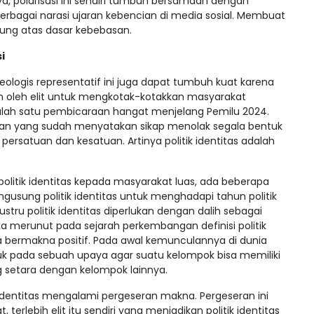
a, polarisasi ini sendiri tumbuh bersamaan dengan
bagai narasi ujaran kebencian di media sosial. Membuat
dung atas dasar kebebasan.
i
deologis representatif ini juga dapat tumbuh kuat karena
kan oleh elit untuk mengkotak-kotakkan masyarakat
di salah satu pembicaraan hangat menjelang Pemilu 2024.
tan yang sudah menyatakan sikap menolak segala bentuk
 persatuan dan kesatuan. Artinya politik identitas adalah
olitik identitas kepada masyarakat luas, ada beberapa
gusung politik identitas untuk menghadapi tahun politik
tru politik identitas diperlukan dengan dalih sebagai
ika merunut pada sejarah perkembangan definisi politik
a bermakna positif. Pada awal kemunculannya di dunia
ujuk pada sebuah upaya agar suatu kelompok bisa memiliki
 setara dengan kelompok lainnya.
 identitas mengalami pergeseran makna. Pergeseran ini
erlebih elit itu sendiri yang menjadikan politik identitas