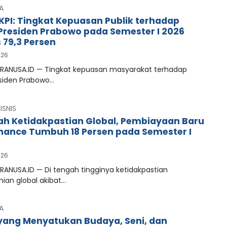
A
LKPI: Tingkat Kepuasan Publik terhadap
 Presiden Prabowo pada Semester I 2026
79,3 Persen
026
PRANUSA.ID — Tingkat kepuasan masyarakat terhadap
esiden Prabowo…
ISNIS
ah Ketidakpastian Global, Pembiayaan Baru
inance Tumbuh 18 Persen pada Semester I
026
RANUSA.ID — Di tengah tingginya ketidakpastian
ian global akibat…
A
ang Menyatukan Budaya, Seni, dan