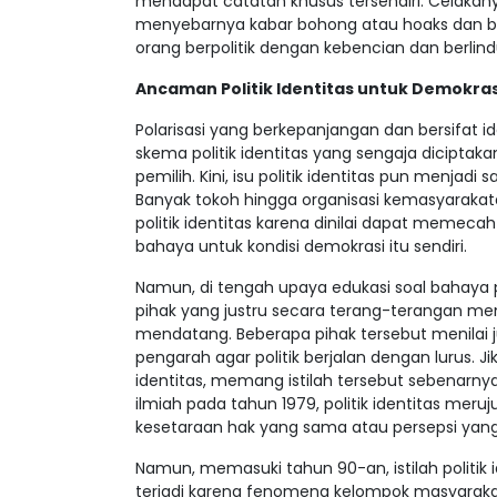
mendapat catatan khusus tersendiri. Celakany
menyebarnya kabar bohong atau hoaks dan ber
orang berpolitik dengan kebencian dan berlin
Ancaman Politik Identitas untuk Demokras
Polarisasi yang berkepanjangan dan bersifat i
skema politik identitas yang sengaja dicipta
pemilih. Kini, isu politik identitas pun menja
Banyak tokoh hingga organisasi kemasyaraka
politik identitas karena dinilai dapat memecah
bahaya untuk kondisi demokrasi itu sendiri.
Namun, di tengah upaya edukasi soal bahaya p
pihak yang justru secara terang-terangan men
mendatang. Beberapa pihak tersebut menilai jus
pengarah agar politik berjalan dengan lurus. J
identitas, memang istilah tersebut sebenarny
ilmiah pada tahun 1979, politik identitas mer
kesetaraan hak yang sama atau persepsi yang
Namun, memasuki tahun 90-an, istilah politik
terjadi karena fenomena kelompok masyarakat, t