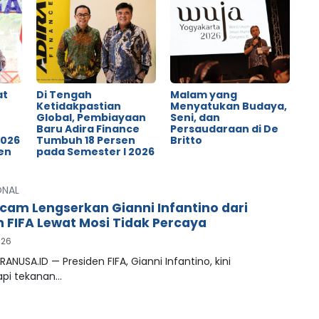
at
Di Tengah
Malam yang
Ketidakpastian
Menyatukan Budaya,
Global, Pembiayaan
Seni, dan
o
Baru Adira Finance
Persaudaraan di De
2026
Tumbuh 18 Persen
Britto
en
pada Semester I 2026
ONAL
cam Lengserkan Gianni Infantino dari
n FIFA Lewat Mosi Tidak Percaya
026
RANUSA.ID — Presiden FIFA, Gianni Infantino, kini
pi tekanan…