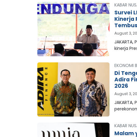
KABAR NUS
Survei 
Kinerja
Tembus 
August 3, 2
JAKARTA, 
kinerja Pr
EKONOMI B
Di Teng
Adira F
2026
August 3, 2
JAKARTA, P
perekonom
KABAR NUS
Malam y