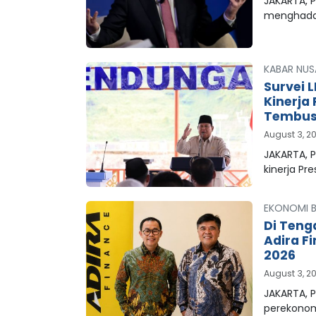
JAKARTA, P
menghada
KABAR NUS
Survei 
Kinerja
Tembus 
August 3, 2
JAKARTA, 
kinerja Pr
EKONOMI B
Di Teng
Adira F
2026
August 3, 2
JAKARTA, P
perekonom