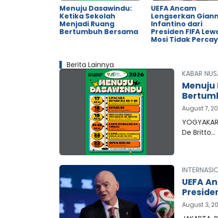
Menuju Dasawindu:
UEFA Ancam
Ketika Sekolah
Lengserkan Giann
Menjadi Ruang
Infantino dari
Bertumbuh Bersama
Presiden FIFA Lew
Mosi Tidak Perca
Berita Lainnya
KABAR NUS
Menuju 
Bertum
August 7, 2
YOGYAKART
De Britto…
INTERNASI
UEFA An
Preside
August 3, 2