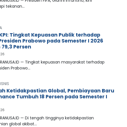
RANUSA.ID — Presiden FIFA, Gianni Infantino, kini
pi tekanan…
A
LKPI: Tingkat Kepuasan Publik terhadap
 Presiden Prabowo pada Semester I 2026
79,3 Persen
026
PRANUSA.ID — Tingkat kepuasan masyarakat terhadap
esiden Prabowo…
ISNIS
ah Ketidakpastian Global, Pembiayaan Baru
inance Tumbuh 18 Persen pada Semester I
026
RANUSA.ID — Di tengah tingginya ketidakpastian
ian global akibat…