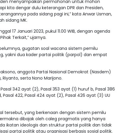
residen menyampaikan permohonan untuk mohon
api kita dengar dulu keterangan DPR dan Presiden,
eterangannya pada sidang pagi ini,” kata Anwar Usman,
lah sidang MK.
anggal 17 Januari 2023, pukul 11.00 WIB, dengan agenda
hak Terkait,” ujarnya.
belumnya, gugatan soal wacana sistem pemilu
, yakni dua kader partai politik (parpol) dan empat
caksono, anggota Partai Nasional Demokrat (Nasdem)
 Riyanto, serta Nono Marijono.
asal 342 ayat (2), Pasal 353 ayat (1) huruf b, Pasal 386
, Pasal 422, Pasal 424 ayat (2), Pasal 426 ayat (3) UU
al tersebut, yang berkenaan dengan sistem pemilu
h bermakna dibajak oleh caleg pragmatis yang hanya
 ikatan ideologis dan struktur partai politik dan tidak
partai politik atau organisasi berbasis sosial politik.