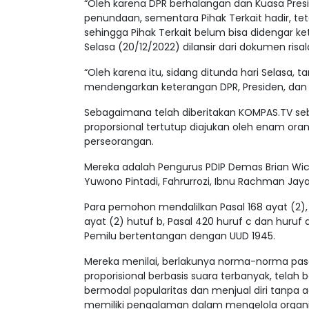
“Oleh karena DPR berhalangan dan Kuasa P
penundaan, sementara Pihak Terkait hadir, tet
sehingga Pihak Terkait belum bisa didengar k
Selasa (20/12/2022) dilansir dari dokumen risa
“Oleh karena itu, sidang ditunda hari Selasa, t
mendengarkan keterangan DPR, Presiden, dan Pi
Sebagaimana telah diberitakan KOMPAS.TV se
proporsional tertutup diajukan oleh enam orang
perseorangan.
Mereka adalah Pengurus PDIP Demas Brian Wi
Yuwono Pintadi, Fahrurrozi, Ibnu Rachman Jaya,
Para pemohon mendalilkan Pasal 168 ayat (2), P
ayat (2) hutuf b, Pasal 420 huruf c dan huruf d
Pemilu bertentangan dengan UUD 1945.
Mereka menilai, berlakunya norma-norma pas
proporisional berbasis suara terbanyak, tela
bermodal popularitas dan menjual diri tanpa ada
memiliki pengalaman dalam mengelola organisasi 