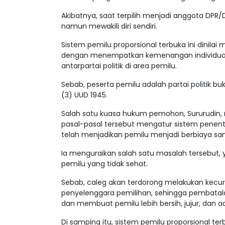
Akibatnya, saat terpilih menjadi anggota DPR/D
namun mewakili diri sendiri.
Sistem pemilu proporsional terbuka ini dinilai 
dengan menempatkan kemenangan individual to
antarpartai politik di area pemilu.
Sebab, peserta pemilu adalah partai politik b
(3) UUD 1945.
Salah satu kuasa hukum pemohon, Sururudin
pasal-pasal tersebut mengatur sistem penentu
telah menjadikan pemilu menjadi berbiaya s
Ia menguraikan salah satu masalah tersebut,
pemilu yang tidak sehat.
Sebab, caleg akan terdorong melakukan kecu
penyelenggara pemilihan, sehingga pembatalan
dan membuat pemilu lebih bersih, jujur, dan adi
Di samping itu, sistem pemilu proporsional te