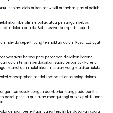
PRD seolah-olah bukan mewakili organisasi partai politik
melahirkan liberalisme politik atau persangan bebas
tal dalam pemilu. Seharusnya, kompetisi terjadi
ukan individu seperti yang termaktub dalam Pasal 22E ayat
, menyatakan bahwa para pemohon dirugikan karena
an calon terpilih berdasarkan suara terbanyak karena
angat mahal dan melahirkan masalah yang multikompleks.
 yakni menciptakan model kompetisi antarcaleg dalam
rangan termasuk dengan pemberian uang pada panitia
 pasal-pasal a quo akan mengurangi praktik politik uang
l.
rbuka dengan penentuan caleg terpilih berdasarkan suara