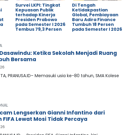
Survei LKPI: Tingkat
Di Tengah
i
Kepuasan Publik
Ketidakpastian
terhadap Kinerja
Global, Pembiayaan
at
Presiden Prabowo
Baru Adira Finance
ya
pada Semester I 2026
Tumbuh 18 Persen
Tembus 79,3 Persen
pada Semester I 2026
A
Dasawindu: Ketika Sekolah Menjadi Ruang
buh Bersama
026
A, PRANUSA.ID– Memasuki usia ke-80 tahun, SMA Kolese
ONAL
cam Lengserkan Gianni Infantino dari
n FIFA Lewat Mosi Tidak Percaya
026