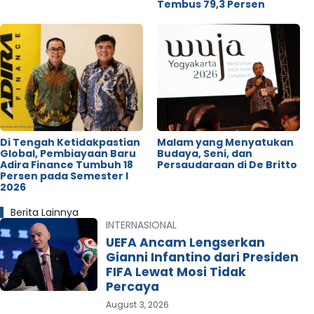
Tembus 79,3 Persen
Di Tengah Ketidakpastian
Malam yang Menyatukan
Global, Pembiayaan Baru
Budaya, Seni, dan
Adira Finance Tumbuh 18
Persaudaraan di De Britto
Persen pada Semester I
2026
Berita Lainnya
INTERNASIONAL
UEFA Ancam Lengserkan
Gianni Infantino dari Presiden
FIFA Lewat Mosi Tidak
Percaya
August 3, 2026