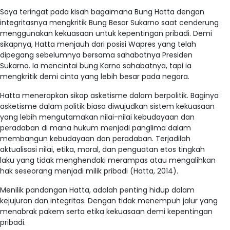
Saya teringat pada kisah bagaimana Bung Hatta dengan
integritasnya mengkritik Bung Besar Sukarno saat cenderung
menggunakan kekuasaan untuk kepentingan pribadi. Demi
sikapnya, Hatta menjauh dari posisi Wapres yang telah
dipegang sebelumnya bersama sahabatnya Presiden
Sukarno. Ia mencintai bung Karno sahabatnya, tapi ia
mengkritik demi cinta yang lebih besar pada negara.
Hatta menerapkan sikap asketisme dalam berpolitik. Baginya
asketisme dalam politik biasa diwujudkan sistem kekuasaan
yang lebih mengutamakan nilai-nilai kebudayaan dan
peradaban di mana hukum menjadi panglima dalam
membangun kebudayaan dan peradaban. Terjadilah
aktualisasi nilai, etika, moral, dan penguatan etos tingkah
laku yang tidak menghendaki merampas atau mengalihkan
hak seseorang menjadi milik pribadi (Hatta, 2014).
Menilik pandangan Hatta, adalah penting hidup dalam
kejujuran dan integritas. Dengan tidak menempuh jalur yang
menabrak pakem serta etika kekuasaan demi kepentingan
pribadi.