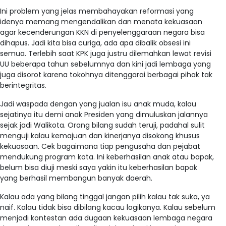
Ini problem yang jelas membahayakan reformasi yang
idenya memang mengendalikan dan menata kekuasaan
agar kecenderungan KKN di penyelenggaraan negara bisa
dihapus. Jadi kita bisa curiga, ada apa dibalik obsesi ini
semua. Terlebih saat KPK juga justru dilemahkan lewat revisi
UU beberapa tahun sebelumnya dan kini jadi lembaga yang
juga disorot karena tokohnya ditenggarai berbagai pihak tak
berintegritas.
Jadi waspada dengan yang jualan isu anak muda, kalau
sejatinya itu demi anak Presiden yang dimuluskan jalannya
sejak jadi Walikota. Orang bilang sudah teruji, padahal sulit
menguji kalau kemajuan dan kinerjanya disokong khusus
kekuasaan. Cek bagaimana tiap pengusaha dan pejabat
mendukung program kota. Ini keberhasilan anak atau bapak,
belum bisa diuji meski saya yakin itu keberhasilan bapak
yang berhasil membangun banyak daerah.
Kalau ada yang bilang tinggal jangan pilih kalau tak suka, ya
naif. Kalau tidak bisa dibilang kacau logikanya. Kalau sebelum
menjadi kontestan ada dugaan kekuasaan lembaga negara