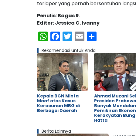
terlapor yang pernah bersentuhan langsu
Penulis: Bagas R.
Editor: Jessica C. Ivanny
WhatsApp
Facebook
Twitter
Email
Share
Rekomendasi untuk Anda
Kepala BGN Minta
Ahmad Muzani Se
Maaf atas Kasus
Presiden Prabow
Keracunan MBG di
Banyak Mendala
Berbagai Daerah
Pemikiran Ekono
Kerakyatan Bung
Hatta
Berita Lainnya