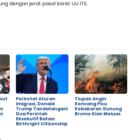
ng dengan jerat pasal karet UU ITE.
but
Perketat Aturan
Tiupan Angin
o
Imigrasi, Donald
Kencang Picu
mi
Trump Tandatangani
Kebakaran Gunung
mi
Dua Perintah
Bromo Kian Meluas
Eksekutif Batasi
Birthright Citizenship