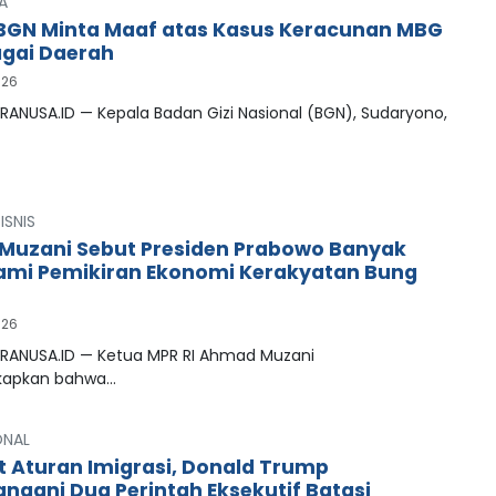
A
BGN Minta Maaf atas Kasus Keracunan MBG
agai Daerah
026
RANUSA.ID — Kepala Badan Gizi Nasional (BGN), Sudaryono,
ISNIS
uzani Sebut Presiden Prabowo Banyak
mi Pemikiran Ekonomi Kerakyatan Bung
026
PRANUSA.ID — Ketua MPR RI Ahmad Muzani
apkan bahwa…
ONAL
t Aturan Imigrasi, Donald Trump
ngani Dua Perintah Eksekutif Batasi