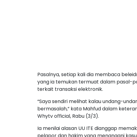
Pasalnya, setiap kali dia membaca belei
yang ia temukan termuat dalam pasal-pa
terkait transaksi elektronik.
“Saya sendiri melihat kalau undang-unda
bermasalah,” kata Mahfud dalam keterang
Whytv official, Rabu (3/3).
Ia menilai alasan UU ITE dianggap mema
pelapor dan hakim yang menangani kasus-