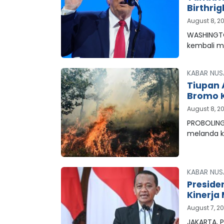
Birthrig
August 8, 2
WASHINGTO
kembali 
KABAR NUS
Tiupan 
Bromo K
August 8, 2
PROBOLING
melanda 
KABAR NUS
Preside
Kinerja 
August 7, 2
JAKARTA, P