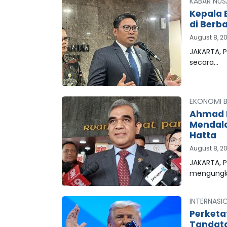
KABAR NUS
Kepala 
di Berb
August 8, 2
JAKARTA, P
secara…
EKONOMI B
Ahmad M
Mendala
Hatta
August 8, 2
JAKARTA, 
mengungk
INTERNASI
Perketa
Tandata