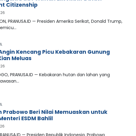
ht Citizenship
026
N, PRANUSA.ID — Presiden Amerika Serikat, Donald Trump,
memicu…
A
Angin Kencang Picu Kebakaran Gunung
ian Meluas
026
GO, PRANUSA.ID — Kebakaran hutan dan lahan yang
kawasan…
A
n Prabowo Beri Nilai Memuaskan untuk
Menteri ESDM Bahlil
026
RANUSA.ID — Presiden Republik Indonesia, Prabowo