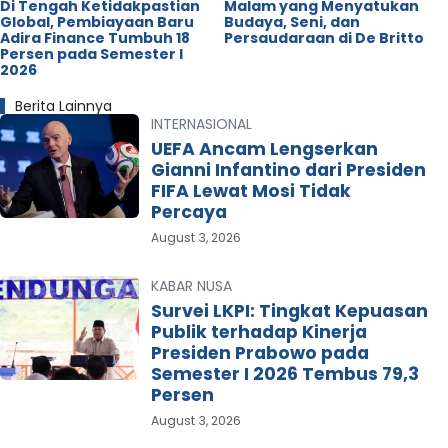
Di Tengah Ketidakpastian
Malam yang Menyatukan
Global, Pembiayaan Baru
Budaya, Seni, dan
Adira Finance Tumbuh 18
Persaudaraan di De Britto
Persen pada Semester I
2026
Berita Lainnya
INTERNASIONAL
UEFA Ancam Lengserkan
Gianni Infantino dari Presiden
FIFA Lewat Mosi Tidak
Percaya
August 3, 2026
KABAR NUSA
Survei LKPI: Tingkat Kepuasan
Publik terhadap Kinerja
Presiden Prabowo pada
Semester I 2026 Tembus 79,3
Persen
August 3, 2026