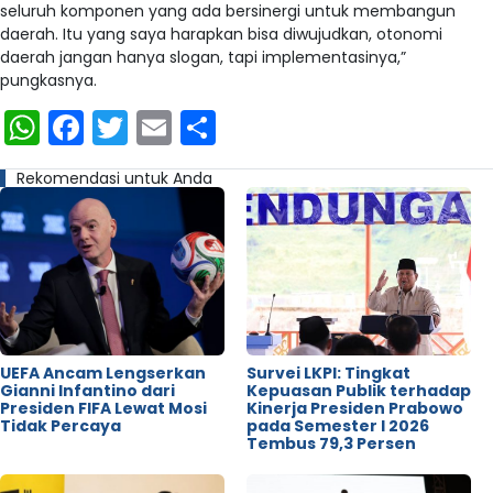
seluruh komponen yang ada bersinergi untuk membangun
daerah. Itu yang saya harapkan bisa diwujudkan, otonomi
daerah jangan hanya slogan, tapi implementasinya,”
pungkasnya.
WhatsApp
Facebook
Twitter
Email
Share
Rekomendasi untuk Anda
UEFA Ancam Lengserkan
Survei LKPI: Tingkat
Gianni Infantino dari
Kepuasan Publik terhadap
Presiden FIFA Lewat Mosi
Kinerja Presiden Prabowo
Tidak Percaya
pada Semester I 2026
Tembus 79,3 Persen