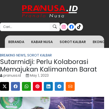
Search for:
BERANDA
KABAR NUSA
SOROT KALBAR
EKONOMI 
BREAKING NEWS
,
SOROT KALBAR
Sutarmidji: Perlu Kolaborasi
Memajukan Kalimantan Barat
pranusa.id
May 1, 2023