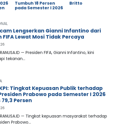
2026
Tumbuh 18 Persen
Britto
en
pada Semester I 2026
ONAL
cam Lengserkan Gianni Infantino dari
n FIFA Lewat Mosi Tidak Percaya
026
RANUSA.ID — Presiden FIFA, Gianni Infantino, kini
pi tekanan…
A
LKPI: Tingkat Kepuasan Publik terhadap
 Presiden Prabowo pada Semester I 2026
79,3 Persen
026
PRANUSA.ID — Tingkat kepuasan masyarakat terhadap
esiden Prabowo…