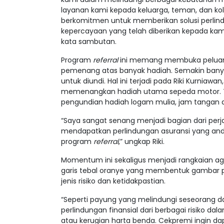
layanan kami kepada keluarga, teman, dan ko
berkomitmen untuk memberikan solusi perlin
kepercayaan yang telah diberikan kepada kami
kata sambutan.
Program
referral
ini memang membuka peluang 
pemenang atas banyak hadiah. Semakin ban
untuk diundi. Hal ini terjadi pada Riki Kurniawa
memenangkan hadiah utama sepeda motor. Ti
pengundian hadiah logam mulia, jam tangan d
“Saya sangat senang menjadi bagian dari perja
mendapatkan perlindungan asuransi yang and
program
referral
,” ungkap Riki.
Momentum ini sekaligus menjadi rangkaian 
garis tebal oranye yang membentuk gambar p
jenis risiko dan ketidakpastian.
“Seperti payung yang melindungi seseorang da
perlindungan finansial dari berbagai risiko da
atau kerugian harta benda. Cekpremi ingin d