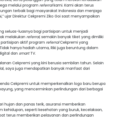
lega melalui program
referral
kami. Kami akan terus
dungan terbaik bagi masyarakat Indonesia dan menjaga
,” ujar Direktur Cekpremi Ziko Goi saat menyampaikan
seluas-luasnya bagi partisipan untuk menjadi
yak melakukan
referral
, semakin banyak tiket yang dimiliki
n, partisipan aktif program
referral
Cekpremi yang
dak hanya hadiah utama, Riki juga beruntung dalam
igital dan
smart
TV.
lanan Cekpremi yang kini berusia sembilan tahun. Selain
al, saya juga mendapatkan banyak manfaat dari
agenda Cekpremi untuk memperkenalkan logo baru berupa
ayung, yang mencerminkan perlindungan dari berbagai
ri hujan dan panas terik, asuransi memberikan
lam kehidupan, seperti kesehatan yang buruk, kecelakaan,
apat terus memberikan pelayanan dan perlindungan