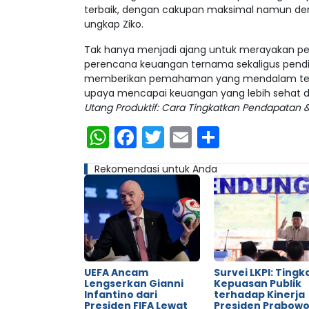
terbaik, dengan cakupan maksimal namun de
ungkap Ziko.
Tak hanya menjadi ajang untuk merayakan p
perencana keuangan ternama sekaligus pendiri
memberikan pemahaman yang mendalam tent
upaya mencapai keuangan yang lebih sehat dan
Utang Produktif: Cara Tingkatkan Pendapatan &
WhatsApp
Facebook
Twitter
Email
Share
Rekomendasi untuk Anda
UEFA Ancam
Survei LKPI: Tingk
Lengserkan Gianni
Kepuasan Publik
Infantino dari
terhadap Kinerja
Presiden FIFA Lewat
Presiden Prabow