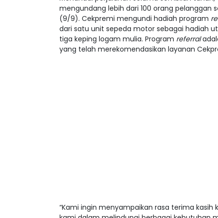
mengundang lebih dari 100 orang pelanggan se
(9/9). Cekpremi mengundi hadiah program
re
dari satu unit sepeda motor sebagai hadiah u
tiga keping logam mulia. Program
referral
ada
yang telah merekomendasikan layanan Cekpr
“Kami ingin menyampaikan rasa terima kasih
kami dalam melindungi berbagai kebutuhan m