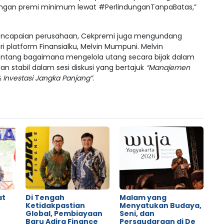
ngan premi minimum lewat #PerlindunganTanpaBatas,”
encapaian perusahaan, Cekpremi juga mengundang
 platform Finansialku, Melvin Mumpuni. Melvin
ang bagaimana mengelola utang secara bijak dalam
 stabil dalam sesi diskusi yang bertajuk
“Manajemen
 Investasi Jangka Panjang”
.
at
Di Tengah
Malam yang
Ketidakpastian
Menyatukan Budaya,
Global, Pembiayaan
Seni, dan
o
Baru Adira Finance
Persaudaraan di De