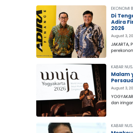
EKONOMI B
Di Teng
Adira F
2026
August 3, 2
JAKARTA, P
perekonom
KABAR NUS
Malam y
Persaud
August 3, 2
YOGYAKART
dan iringa
KABAR NUS
Menkeu