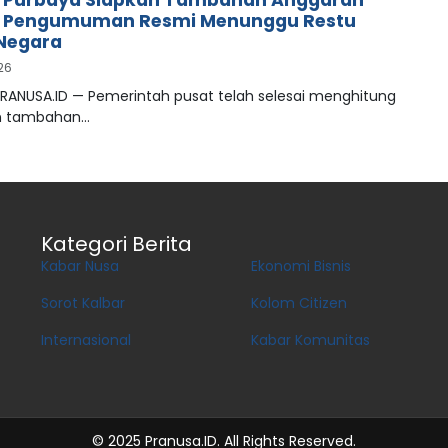
, Pengumuman Resmi Menunggu Restu
Negara
026
PRANUSA.ID — Pemerintah pusat telah selesai menghitung
n tambahan…
Kategori Berita
Kabar Nusa
Ekonomi Bisnis
Sorot Kalbar
Kolom Citizen
Internasional
Kabar Komunitas
© 2025 Pranusa.ID. All Rights Reserved.