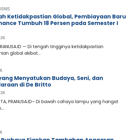
ISNIS
ah Ketidakpastian Global, Pembiayaan Baru
inance Tumbuh 18 Persen pada Semester I
026
RANUSA.ID — Di tengah tingginya ketidakpastian
ian global akibat…
A
ang Menyatukan Budaya, Seni, dan
araan di De Britto
026
A, PRANUSA.ID– Di bawah cahaya lampu yang hangat
n…
A
 Purbaya Siapkan Tambahan Anggaran