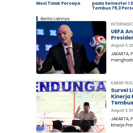
Mosi Tidak Percaya
pada Semester I 
Tembus 79,3 Pers
Berita Lainnya
INTERNASI
UEFA An
Preside
August 3, 2
JAKARTA, P
menghada
KABAR NUS
Survei 
Kinerja
Tembus 
August 3, 2
JAKARTA, 
kinerja Pr