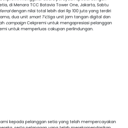
tia, di Menara TCC Batavia Tower One, Jakarta, Sabtu
ferral
dengan nilai total lebih dari Rp 100 juta yang terdiri
tama, dua unit
smart TV
,tiga unit jam tangan digital dan
lah
campaign
Cekpremi untuk mengapresiasi pelanggan
emi untuk memperluas cakupan perlindungan.
 kami kepada pelanggan setia yang telah mempercayakan
ereka, serta pelanggan yang telah merekomendasikan