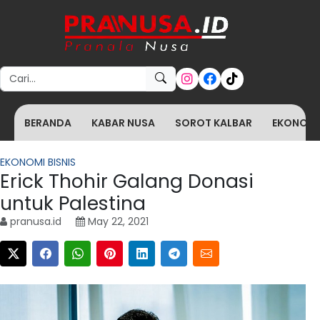
Search for:
BERANDA
KABAR NUSA
SOROT KALBAR
EKONOMI 
EKONOMI BISNIS
Erick Thohir Galang Donasi
untuk Palestina
pranusa.id
May 22, 2021