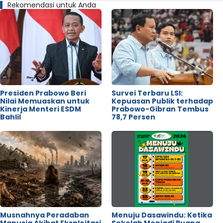
Rekomendasi untuk Anda
Presiden Prabowo Beri
Survei Terbaru LSI:
Nilai Memuaskan untuk
Kepuasan Publik terhadap
Kinerja Menteri ESDM
Prabowo-Gibran Tembus
Bahlil
78,7 Persen
Musnahnya Peradaban
Menuju Dasawindu: Ketika
Manusia Akibat Eksploitasi
Sekolah Menjadi Ruang