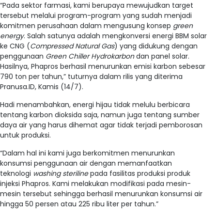
“Pada sektor farmasi, kami berupaya mewujudkan target
tersebut melalui program-program yang sudah menjadi
komitmen perusahaan dalam mengusung konsep
green
energy
. Salah satunya adalah mengkonversi energi BBM solar
ke CNG (
Compressed Natural Gas
) yang didukung dengan
penggunaan
Green Chiller Hydrokarbon
dan panel solar.
Hasilnya, Phapros berhasil menurunkan emisi karbon sebesar
790 ton per tahun,” tuturnya dalam rilis yang diterima
Pranusa.ID, Kamis (14/7).
Hadi menambahkan, energi hijau tidak melulu berbicara
tentang karbon dioksida saja, namun juga tentang sumber
daya air yang harus dihemat agar tidak terjadi pemborosan
untuk produksi.
“Dalam hal ini kami juga berkomitmen menurunkan
konsumsi penggunaan air dengan memanfaatkan
teknologi
washing steriline
pada fasilitas produksi produk
injeksi Phapros. Kami melakukan modifikasi pada mesin-
mesin tersebut sehingga berhasil menurunkan konsumsi air
hingga 50 persen atau 225 ribu liter per tahun.”