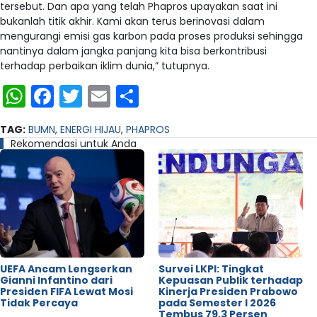
tersebut. Dan apa yang telah Phapros upayakan saat ini
bukanlah titik akhir. Kami akan terus berinovasi dalam
mengurangi emisi gas karbon pada proses produksi sehingga
nantinya dalam jangka panjang kita bisa berkontribusi
terhadap perbaikan iklim dunia,” tutupnya.
WhatsApp
Facebook
Twitter
Email
Share
TAG:
BUMN
,
ENERGI HIJAU
,
PHAPROS
Rekomendasi untuk Anda
UEFA Ancam Lengserkan
Survei LKPI: Tingkat
Gianni Infantino dari
Kepuasan Publik terhadap
Presiden FIFA Lewat Mosi
Kinerja Presiden Prabowo
Tidak Percaya
pada Semester I 2026
Tembus 79,3 Persen