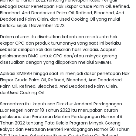
Nomor 18 Tahun 2022 tentang Penerapan Rasio Pengali
sebagai Dasar Penetapan Hak Ekspor Crude Palm Oil, Refined,
Bleached, And Deodorized Palm Oil, Refined, Bleached, And
Deodorized Palm Olein, dan Used Cooking Oil yang mulai
berlaku sejak 1 November 2022.
Dalam aturan itu disebutkan ketentuan rasio kuota hak
ekspor CPO dan produk turunannya yang saat ini berlaku
sebesar delapan kali dari besaran hasil validasi. Adapun
pelaksanaan DMO untuk CPO dan/atau minyak goreng
disesuaikan dengan yang dilaporkan melalui SIMIRAH.
Aplikasi SIMIRAH hingga saat ini menjadi dasar penetapan Hak
Ekspor Crude Palm Oil, Refined, Bleached, And Deodorized
Palm Oil, Refined, Bleached, And Deodorized Palm Olein,
danUsed Cooking Oil.
Sementara itu, keputusan Direktur Jenderal Perdagangan
Luar Negeri Nomor 18 Tahun 2022 itu merupakan aturan
pelaksana dari Peraturan Menteri Perdagangan Nomor 49
Tahun 2022 tentang Tata Kelola Program Minyak Goreng
Rakyat dan Peraturan Menteri Perdagangan Nomor 50 Tahun
2022 tentang Ketentuan Ekspor Crude Palm Oil, Refined,