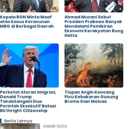
Kepala BGN Minta Maaf
Ahmad Muzani Sebut
atas Kasus Keracunan
Presiden Prabowo Banyak
MBG di Berbagai Daerah
Mendalami Pemikiran
Ekonomi Kerakyatan Bung
Hatta
Perketat Aturan Imigrasi,
Tiupan Angin Kencang
Donald Trump
Picu Kebakaran Gunung
Tandatangani Dua
Bromo Kian Meluas
Perintah Eksekutif Batasi
Birthright Citizenship
Berita Lainnya
KABAR NUSA