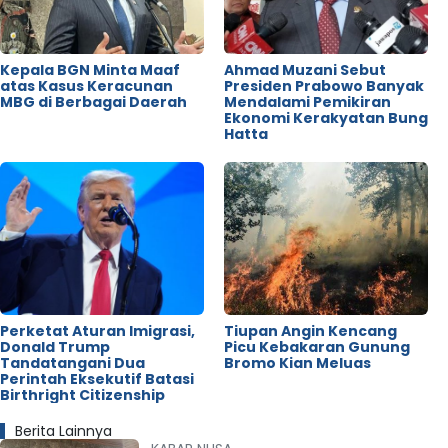
Kepala BGN Minta Maaf
Ahmad Muzani Sebut
atas Kasus Keracunan
Presiden Prabowo Banyak
MBG di Berbagai Daerah
Mendalami Pemikiran
Ekonomi Kerakyatan Bung
Hatta
Perketat Aturan Imigrasi,
Tiupan Angin Kencang
Donald Trump
Picu Kebakaran Gunung
Tandatangani Dua
Bromo Kian Meluas
Perintah Eksekutif Batasi
Birthright Citizenship
Berita Lainnya