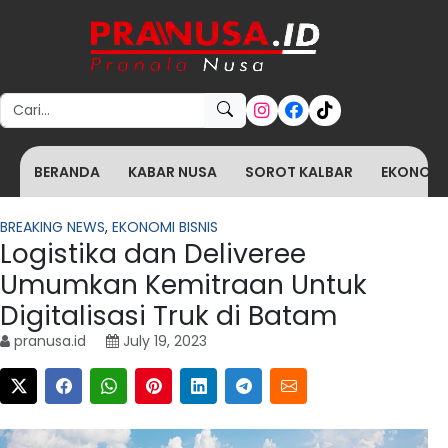
Search for:
BERANDA
KABAR NUSA
SOROT KALBAR
EKONOMI 
BREAKING NEWS
,
EKONOMI BISNIS
Logistika dan Deliveree
Umumkan Kemitraan Untuk
Digitalisasi Truk di Batam
pranusa.id
July 19, 2023