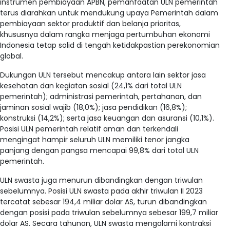
instrumen pembiayaan APBN, pemanfaatan ULN pemerintah
terus diarahkan untuk mendukung upaya Pemerintah dalam
pembiayaan sektor produktif dan belanja prioritas,
khususnya dalam rangka menjaga pertumbuhan ekonomi
Indonesia tetap solid di tengah ketidakpastian perekonomian
global.
Dukungan ULN tersebut mencakup antara lain sektor jasa
kesehatan dan kegiatan sosial (24,1% dari total ULN
pemerintah); administrasi pemerintah, pertahanan, dan
jaminan sosial wajib (18,0%); jasa pendidikan (16,8%);
konstruksi (14,2%); serta jasa keuangan dan asuransi (10,1%).
Posisi ULN pemerintah relatif aman dan terkendali
mengingat hampir seluruh ULN memiliki tenor jangka
panjang dengan pangsa mencapai 99,8% dari total ULN
pemerintah.
ULN swasta juga menurun dibandingkan dengan triwulan
sebelumnya. Posisi ULN swasta pada akhir triwulan II 2023
tercatat sebesar 194,4 miliar dolar AS, turun dibandingkan
dengan posisi pada triwulan sebelumnya sebesar 199,7 miliar
dolar AS. Secara tahunan, ULN swasta mengalami kontraksi