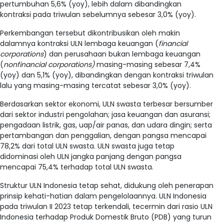
pertumbuhan 5,6% (yoy), lebih dalam dibandingkan
kontraksi pada triwulan sebelumnya sebesar 3,0% (yoy).
Perkembangan tersebut dikontribusikan oleh makin
dalamnya kontraksi ULN lembaga keuangan (
financial
corporations
) dan perusahaan bukan lembaga keuangan
(
nonfinancial corporations)
masing-masing sebesar 7,4%
(yoy) dan 5,1% (yoy), dibandingkan dengan kontraksi triwulan
lalu yang masing-masing tercatat sebesar 3,0% (yoy).
Berdasarkan sektor ekonomi, ULN swasta terbesar bersumber
dari sektor industri pengolahan; jasa keuangan dan asuransi;
pengadaan listrik, gas, uap/air panas, dan udara dingin; serta
pertambangan dan penggalian, dengan pangsa mencapai
78,2% dari total ULN swasta. ULN swasta juga tetap
didominasi oleh ULN jangka panjang dengan pangsa
mencapai 75,4% terhadap total ULN swasta.
Struktur ULN Indonesia tetap sehat, didukung oleh penerapan
prinsip kehati-hatian dalam pengelolaannya. ULN Indonesia
pada triwulan II 2023 tetap terkendali, tecermin dari rasio ULN
Indonesia terhadap Produk Domestik Bruto (PDB) yang turun