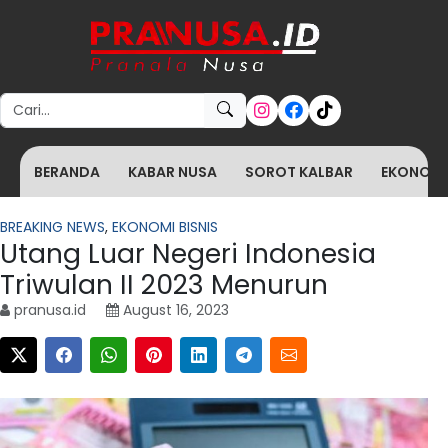
Search for:
BERANDA
KABAR NUSA
SOROT KALBAR
EKONOMI 
BREAKING NEWS
,
EKONOMI BISNIS
Utang Luar Negeri Indonesia
Triwulan II 2023 Menurun
pranusa.id
August 16, 2023