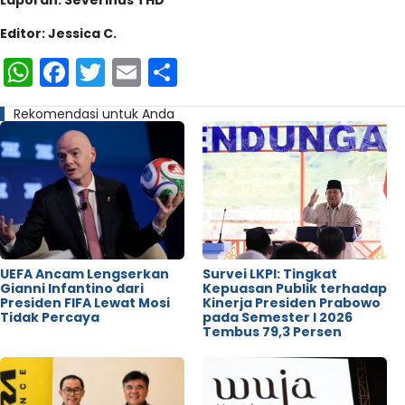
Editor: Jessica C.
WhatsApp
Facebook
Twitter
Email
Share
Rekomendasi untuk Anda
UEFA Ancam Lengserkan
Survei LKPI: Tingkat
Gianni Infantino dari
Kepuasan Publik terhadap
Presiden FIFA Lewat Mosi
Kinerja Presiden Prabowo
Tidak Percaya
pada Semester I 2026
Tembus 79,3 Persen