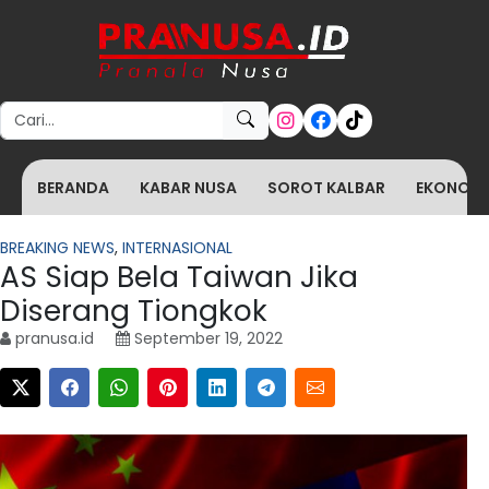
Search for:
BERANDA
KABAR NUSA
SOROT KALBAR
EKONOMI 
BREAKING NEWS
,
INTERNASIONAL
AS Siap Bela Taiwan Jika
Diserang Tiongkok
pranusa.id
September 19, 2022