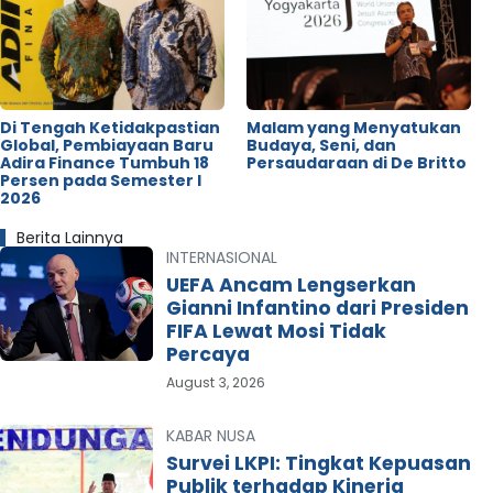
Di Tengah Ketidakpastian
Malam yang Menyatukan
Global, Pembiayaan Baru
Budaya, Seni, dan
Adira Finance Tumbuh 18
Persaudaraan di De Britto
Persen pada Semester I
2026
Berita Lainnya
INTERNASIONAL
UEFA Ancam Lengserkan
Gianni Infantino dari Presiden
FIFA Lewat Mosi Tidak
Percaya
August 3, 2026
KABAR NUSA
Survei LKPI: Tingkat Kepuasan
Publik terhadap Kinerja