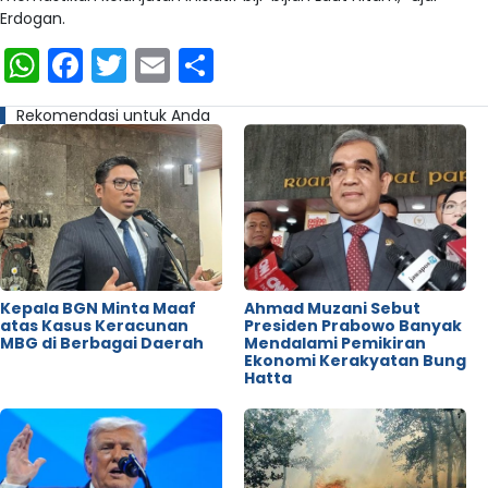
Erdogan.
WhatsApp
Facebook
Twitter
Email
Share
Rekomendasi untuk Anda
Kepala BGN Minta Maaf
Ahmad Muzani Sebut
atas Kasus Keracunan
Presiden Prabowo Banyak
MBG di Berbagai Daerah
Mendalami Pemikiran
Ekonomi Kerakyatan Bung
Hatta