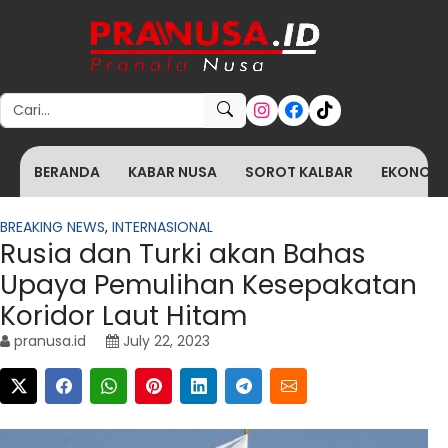
Search for:
BERANDA
KABAR NUSA
SOROT KALBAR
EKONOMI 
BREAKING NEWS
,
INTERNASIONAL
Rusia dan Turki akan Bahas
Upaya Pemulihan Kesepakatan
Koridor Laut Hitam
pranusa.id
July 22, 2023