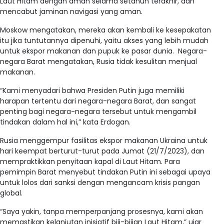
Laut Hitam dengan aman selama setahun terakhir, dan
mencabut jaminan navigasi yang aman.
Moskow mengatakan, mereka akan kembali ke kesepakatan
itu jika tuntutannya dipenuhi, yaitu akses yang lebih mudah
untuk ekspor makanan dan pupuk ke pasar dunia. Negara-
negara Barat mengatakan, Rusia tidak kesulitan menjual
makanan.
“Kami menyadari bahwa Presiden Putin juga memiliki
harapan tertentu dari negara-negara Barat, dan sangat
penting bagi negara-negara tersebut untuk mengambil
tindakan dalam hal ini,” kata Erdogan.
Rusia menggempur fasilitas ekspor makanan Ukraina untuk
hari keempat berturut-turut pada Jumat (21/7/2023), dan
mempraktikkan penyitaan kapal di Laut Hitam. Para
pemimpin Barat menyebut tindakan Putin ini sebagai upaya
untuk lolos dari sanksi dengan mengancam krisis pangan
global.
“Saya yakin, tanpa memperpanjang prosesnya, kami akan
memastikan kelanjutan inisiatif biji-bijian Laut Hitam,” ujar