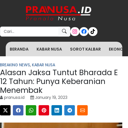
Search for:
BERANDA
KABAR NUSA
SOROT KALBAR
EKONOMI 
BREAKING NEWS
,
KABAR NUSA
Alasan Jaksa Tuntut Bharada E
12 Tahun: Punya Keberanian
Menembak
pranusa.id
January 19, 2023