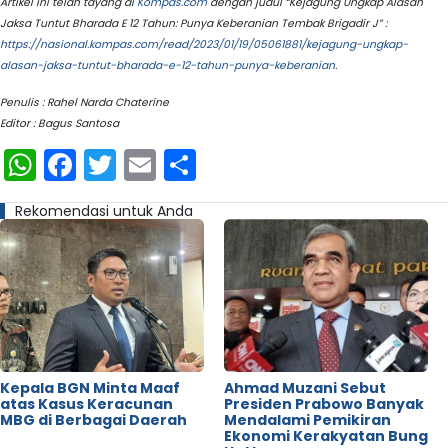
Artikel ini telah tayang di
Kompas.com
dengan judul “Kejagung Ungkap Alasan
Jaksa Tuntut Bharada E 12 Tahun: Punya Keberanian Tembak Brigadir J” :
https://nasional.kompas.com/read/2023/01/19/05061881/kejagung-ungkap-
alasan-jaksa-tuntut-bharada-e-12-tahun-punya-keberanian
.
Penulis : Rahel Narda Chaterine
Editor : Bagus Santosa
WhatsApp
Facebook
Twitter
Email
Share
Rekomendasi untuk Anda
Kepala BGN Minta Maaf
Ahmad Muzani Sebut
atas Kasus Keracunan
Presiden Prabowo Banyak
MBG di Berbagai Daerah
Mendalami Pemikiran
Ekonomi Kerakyatan Bung