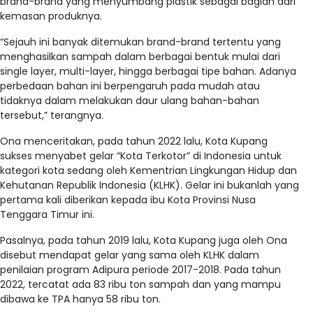
brand-brand yang menyumbang plastik sebagai bagian dari
kemasan produknya.
“Sejauh ini banyak ditemukan brand-brand tertentu yang
menghasilkan sampah dalam berbagai bentuk mulai dari
single layer, multi-layer, hingga berbagai tipe bahan. Adanya
perbedaan bahan ini berpengaruh pada mudah atau
tidaknya dalam melakukan daur ulang bahan-bahan
tersebut,” terangnya.
Ona menceritakan, pada tahun 2022 lalu, Kota Kupang
sukses menyabet gelar “Kota Terkotor” di Indonesia untuk
kategori kota sedang oleh Kementrian Lingkungan Hidup dan
Kehutanan Republik Indonesia (KLHK). Gelar ini bukanlah yang
pertama kali diberikan kepada ibu Kota Provinsi Nusa
Tenggara Timur ini.
Pasalnya, pada tahun 2019 lalu, Kota Kupang juga oleh Ona
disebut mendapat gelar yang sama oleh KLHK dalam
penilaian program Adipura periode 2017-2018. Pada tahun
2022, tercatat ada 83 ribu ton sampah dan yang mampu
dibawa ke TPA hanya 58 ribu ton.