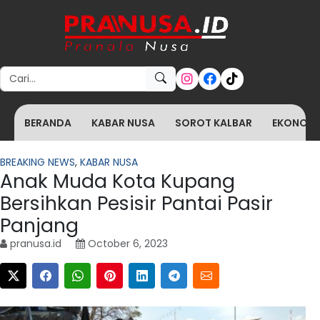
Search for:
BERANDA
KABAR NUSA
SOROT KALBAR
EKONOMI 
BREAKING NEWS
,
KABAR NUSA
Anak Muda Kota Kupang
Bersihkan Pesisir Pantai Pasir
Panjang
pranusa.id
October 6, 2023