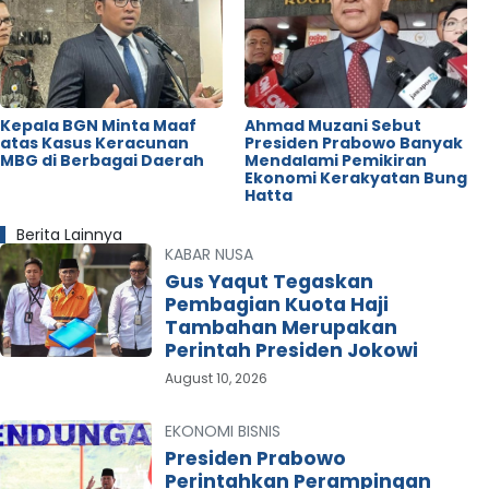
Kepala BGN Minta Maaf
Ahmad Muzani Sebut
atas Kasus Keracunan
Presiden Prabowo Banyak
MBG di Berbagai Daerah
Mendalami Pemikiran
Ekonomi Kerakyatan Bung
Hatta
Berita Lainnya
KABAR NUSA
Gus Yaqut Tegaskan
Pembagian Kuota Haji
Tambahan Merupakan
Perintah Presiden Jokowi
August 10, 2026
EKONOMI BISNIS
Presiden Prabowo
Perintahkan Perampingan