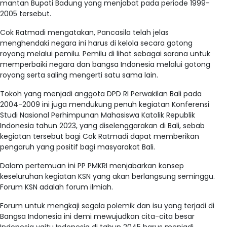
mantan Bupati Badung yang menjabat pada periode 1999-
2005 tersebut.
Cok Ratmadi mengatakan, Pancasila telah jelas
menghendaki negara ini harus di kelola secara gotong
royong melalui pemilu. Pemilu di lihat sebagai sarana untuk
memperbaiki negara dan bangsa Indonesia melalui gotong
royong serta saling mengerti satu sama lain.
Tokoh yang menjadi anggota DPD RI Perwakilan Bali pada
2004-2009 ini juga mendukung penuh kegiatan Konferensi
Studi Nasional Perhimpunan Mahasiswa Katolik Republik
Indonesia tahun 2023, yang diselenggarakan di Bali, sebab
kegiatan tersebut bagi Cok Ratmadi dapat memberikan
pengaruh yang positif bagi masyarakat Bali.
Dalam pertemuan ini PP PMKRI menjabarkan konsep
keseluruhan kegiatan KSN yang akan berlangsung seminggu.
Forum KSN adalah forum ilmiah.
Forum untuk mengkaji segala polemik dan isu yang terjadi di
Bangsa Indonesia ini demi mewujudkan cita-cita besar
Indonesia yaitu Indonesia di tahun 2045 harus menjadi