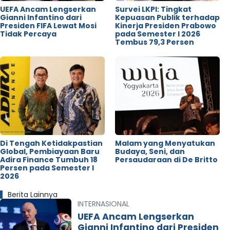
UEFA Ancam Lengserkan
Survei LKPI: Tingkat
Gianni Infantino dari
Kepuasan Publik terhadap
Presiden FIFA Lewat Mosi
Kinerja Presiden Prabowo
Tidak Percaya
pada Semester I 2026
Tembus 79,3 Persen
Di Tengah Ketidakpastian
Malam yang Menyatukan
Global, Pembiayaan Baru
Budaya, Seni, dan
Adira Finance Tumbuh 18
Persaudaraan di De Britto
Persen pada Semester I
2026
Berita Lainnya
INTERNASIONAL
UEFA Ancam Lengserkan
Gianni Infantino dari Presiden