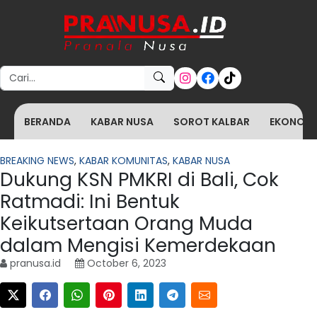
Search for:
BERANDA
KABAR NUSA
SOROT KALBAR
EKONOMI 
BREAKING NEWS
,
KABAR KOMUNITAS
,
KABAR NUSA
Dukung KSN PMKRI di Bali, Cok
Ratmadi: Ini Bentuk
Keikutsertaan Orang Muda
dalam Mengisi Kemerdekaan
pranusa.id
October 6, 2023