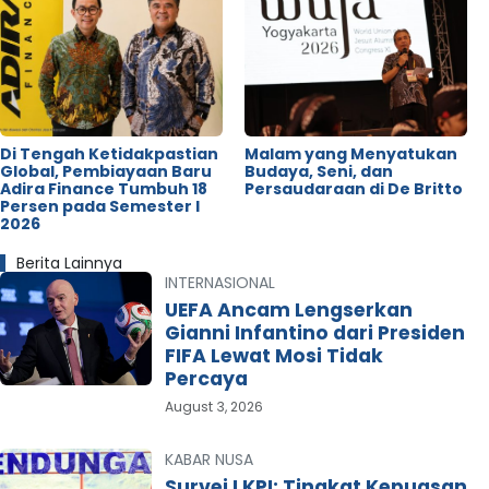
Di Tengah Ketidakpastian
Malam yang Menyatukan
Global, Pembiayaan Baru
Budaya, Seni, dan
Adira Finance Tumbuh 18
Persaudaraan di De Britto
Persen pada Semester I
2026
Berita Lainnya
INTERNASIONAL
UEFA Ancam Lengserkan
Gianni Infantino dari Presiden
FIFA Lewat Mosi Tidak
Percaya
August 3, 2026
KABAR NUSA
Survei LKPI: Tingkat Kepuasan