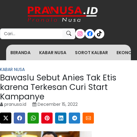
Search for:
BERANDA
KABAR NUSA
SOROT KALBAR
EKONOMI 
KABAR NUSA
Bawaslu Sebut Anies Tak Etis
karena Terkesan Curi Start
Kampanye
pranusa.id
December 15, 2022