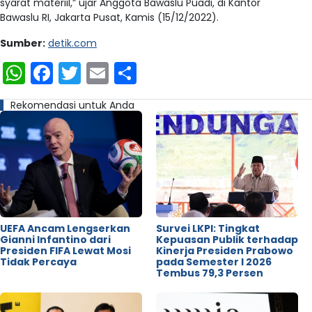
syarat materiil,” ujar Anggota Bawaslu Puadi, di Kantor
Bawaslu RI, Jakarta Pusat, Kamis (15/12/2022).
Sumber:
detik.com
WhatsApp
Facebook
Twitter
Email
Share
Rekomendasi untuk Anda
UEFA Ancam Lengserkan
Survei LKPI: Tingkat
Gianni Infantino dari
Kepuasan Publik terhadap
Presiden FIFA Lewat Mosi
Kinerja Presiden Prabowo
Tidak Percaya
pada Semester I 2026
Tembus 79,3 Persen