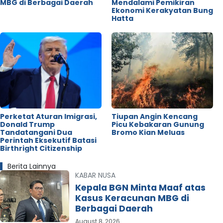
MBG di Berbagai Daerah
Mendalami Pemikiran
Ekonomi Kerakyatan Bung
Hatta
Perketat Aturan Imigrasi,
Tiupan Angin Kencang
Donald Trump
Picu Kebakaran Gunung
Tandatangani Dua
Bromo Kian Meluas
Perintah Eksekutif Batasi
Birthright Citizenship
Berita Lainnya
KABAR NUSA
Kepala BGN Minta Maaf atas
Kasus Keracunan MBG di
Berbagai Daerah
August 8, 2026