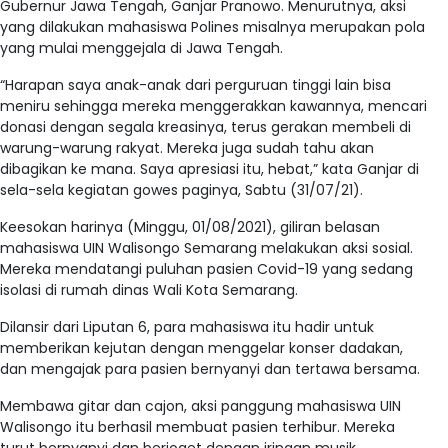
Gubernur Jawa Tengah, Ganjar Pranowo. Menurutnya, aksi
yang dilakukan mahasiswa Polines misalnya merupakan pola
yang mulai menggejala di Jawa Tengah.
“Harapan saya anak-anak dari perguruan tinggi lain bisa
meniru sehingga mereka menggerakkan kawannya, mencari
donasi dengan segala kreasinya, terus gerakan membeli di
warung-warung rakyat. Mereka juga sudah tahu akan
dibagikan ke mana. Saya apresiasi itu, hebat,” kata Ganjar di
sela-sela kegiatan gowes paginya, Sabtu (31/07/21).
Keesokan harinya (Minggu, 01/08/2021), giliran belasan
mahasiswa UIN Walisongo Semarang melakukan aksi sosial.
Mereka mendatangi puluhan pasien Covid-19 yang sedang
isolasi di rumah dinas Wali Kota Semarang.
Dilansir dari Liputan 6, para mahasiswa itu hadir untuk
memberikan kejutan dengan menggelar konser dadakan,
dan mengajak para pasien bernyanyi dan tertawa bersama.
Membawa gitar dan cajon, aksi panggung mahasiswa UIN
Walisongo itu berhasil membuat pasien terhibur. Mereka
turut bernyanyi dan berjoget dengan iringan musik