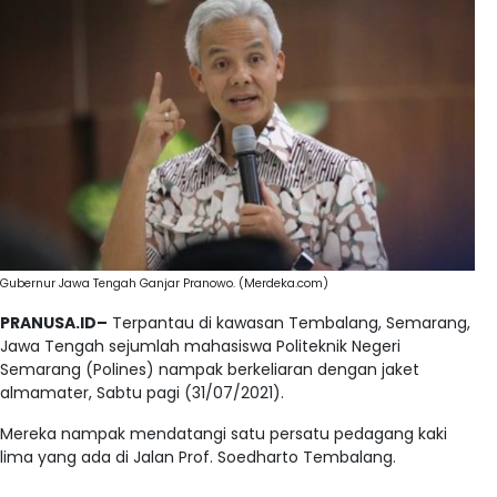
Gubernur Jawa Tengah Ganjar Pranowo. (Merdeka.com)
PRANUSA.ID–
Terpantau di kawasan Tembalang, Semarang,
Jawa Tengah sejumlah mahasiswa Politeknik Negeri
Semarang (Polines) nampak berkeliaran dengan jaket
almamater, Sabtu pagi (31/07/2021).
Mereka nampak mendatangi satu persatu pedagang kaki
lima yang ada di Jalan Prof. Soedharto Tembalang.