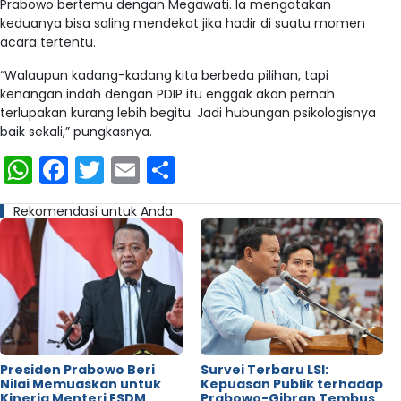
Prabowo bertemu dengan Megawati. Ia mengatakan
keduanya bisa saling mendekat jika hadir di suatu momen
acara tertentu.
“Walaupun kadang-kadang kita berbeda pilihan, tapi
kenangan indah dengan PDIP itu enggak akan pernah
terlupakan kurang lebih begitu. Jadi hubungan psikologisnya
baik sekali,” pungkasnya.
WhatsApp
Facebook
Twitter
Email
Share
Rekomendasi untuk Anda
Presiden Prabowo Beri
Survei Terbaru LSI:
Nilai Memuaskan untuk
Kepuasan Publik terhadap
Kinerja Menteri ESDM
Prabowo-Gibran Tembus