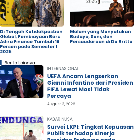
Di Tengah Ketidakpastian
Malam yang Menyatukan
Global, Pembiayaan Baru
Budaya, Seni, dan
Adira Finance Tumbuh 18
Persaudaraan di De Britto
Persen pada Semester I
2026
Berita Lainnya
INTERNASIONAL
UEFA Ancam Lengserkan
Gianni Infantino dari Presiden
FIFA Lewat Mosi Tidak
Percaya
August 3, 2026
KABAR NUSA
Survei LKPI: Tingkat Kepuasan
Publik terhadap Kinerja