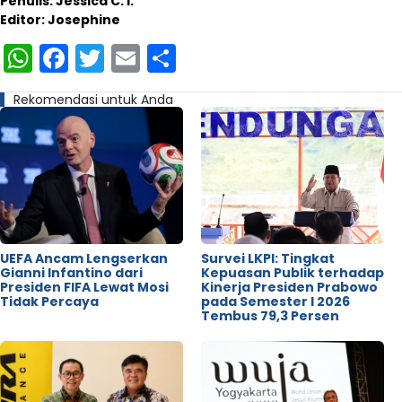
Penulis: Jessica C. I.
Editor: Josephine
WhatsApp
Facebook
Twitter
Email
Share
Rekomendasi untuk Anda
UEFA Ancam Lengserkan
Survei LKPI: Tingkat
Gianni Infantino dari
Kepuasan Publik terhadap
Presiden FIFA Lewat Mosi
Kinerja Presiden Prabowo
Tidak Percaya
pada Semester I 2026
Tembus 79,3 Persen