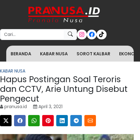
Search for:
BERANDA
KABAR NUSA
SOROT KALBAR
EKONOMI 
KABAR NUSA
Hapus Postingan Soal Teroris
dan CCTV, Arie Untung Disebut
Pengecut
pranusa.id
April 3, 2021