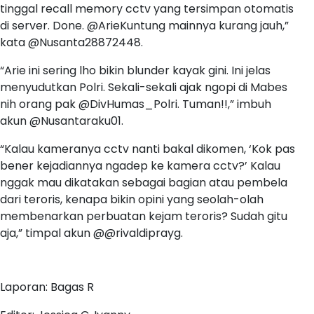
tinggal recall memory cctv yang tersimpan otomatis
di server. Done. @ArieKuntung mainnya kurang jauh,”
kata @Nusanta28872448.
“Arie ini sering lho bikin blunder kayak gini. Ini jelas
menyudutkan Polri. Sekali-sekali ajak ngopi di Mabes
nih orang pak @DivHumas_Polri. Tuman!!,” imbuh
akun @Nusantaraku01.
“Kalau kameranya cctv nanti bakal dikomen, ‘Kok pas
bener kejadiannya ngadep ke kamera cctv?’ Kalau
nggak mau dikatakan sebagai bagian atau pembela
dari teroris, kenapa bikin opini yang seolah-olah
membenarkan perbuatan kejam teroris? Sudah gitu
aja,” timpal akun @@rivaldiprayg.
Laporan: Bagas R