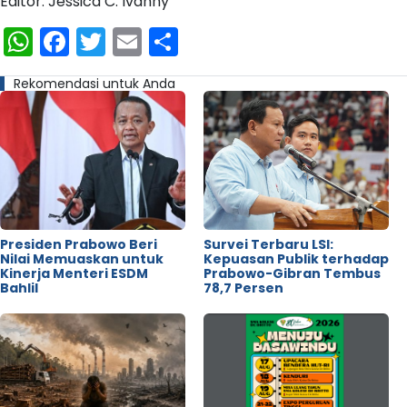
Editor: Jessica C. Ivanny
WhatsApp
Facebook
Twitter
Email
Share
Rekomendasi untuk Anda
Presiden Prabowo Beri
Survei Terbaru LSI:
Nilai Memuaskan untuk
Kepuasan Publik terhadap
Kinerja Menteri ESDM
Prabowo-Gibran Tembus
Bahlil
78,7 Persen