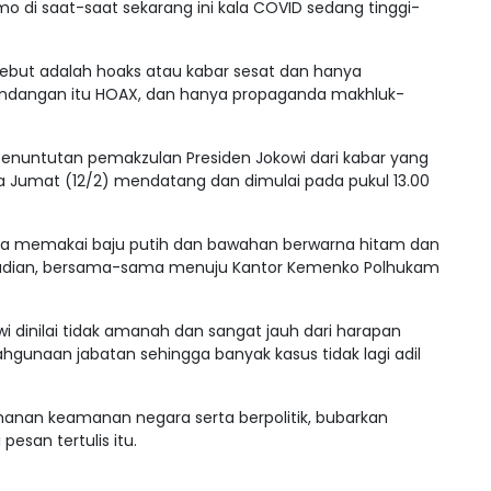
o di saat-saat sekarang ini kala COVID sedang tinggi-
ebut adalah hoaks atau kabar sesat dan hanya
undangan itu HOAX, dan hanya propaganda makhluk-
penuntutan pemakzulan Presiden Jokowi dari kabar yang
a Jumat (12/2) mendatang dan dimulai pada pukul 13.00
nta memakai baju putih dan bawahan berwarna hitam dan
mudian, bersama-sama menuju Kantor Kemenko Polhukam
i dinilai tidak amanah dan sangat jauh dari harapan
gunaan jabatan sehingga banyak kasus tidak lagi adil
ahanan keamanan negara serta berpolitik, bubarkan
esan tertulis itu.