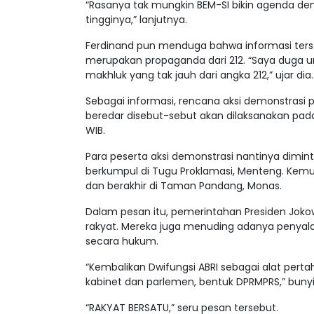
“Rasanya tak mungkin BEM-SI bikin agenda dem
tingginya,” lanjutnya.
Ferdinand pun menduga bahwa informasi ters
merupakan propaganda dari 212. “Saya duga 
makhluk yang tak jauh dari angka 212,” ujar dia.
Sebagai informasi, rencana aksi demonstrasi 
beredar disebut-sebut akan dilaksanakan pad
WIB.
Para peserta aksi demonstrasi nantinya dimi
berkumpul di Tugu Proklamasi, Menteng. Ke
dan berakhir di Taman Pandang, Monas.
Dalam pesan itu, pemerintahan Presiden Jokow
rakyat. Mereka juga menuding adanya penyalah
secara hukum.
“Kembalikan Dwifungsi ABRI sebagai alat pert
kabinet dan parlemen, bentuk DPRMPRS,” bunyi p
“RAKYAT BERSATU,” seru pesan tersebut.