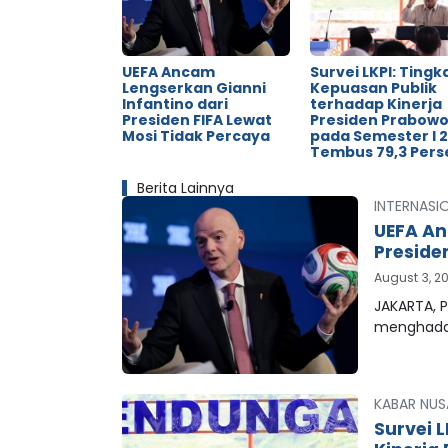
UEFA Ancam
Survei LKPI: Tingk
Lengserkan Gianni
Kepuasan Publik
Infantino dari
terhadap Kinerja
Presiden FIFA Lewat
Presiden Prabow
Mosi Tidak Percaya
pada Semester I 
Tembus 79,3 Pers
Berita Lainnya
INTERNASI
UEFA An
Preside
August 3, 2
JAKARTA, P
menghada
KABAR NUS
Survei 