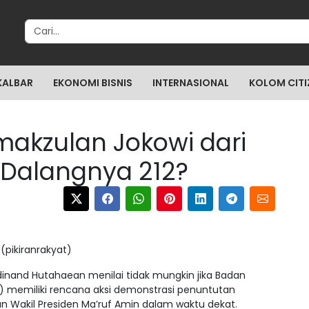
Search for:
KALBAR
EKONOMI BISNIS
INTERNASIONAL
KOLOM CITI
akzulan Jokowi dari
 Dalangnya 212?
(pikiranrakyat)
inand Hutahaean menilai tidak mungkin jika Badan
I) memiliki rencana aksi demonstrasi penuntutan
n Wakil Presiden Ma’ruf Amin dalam waktu dekat.