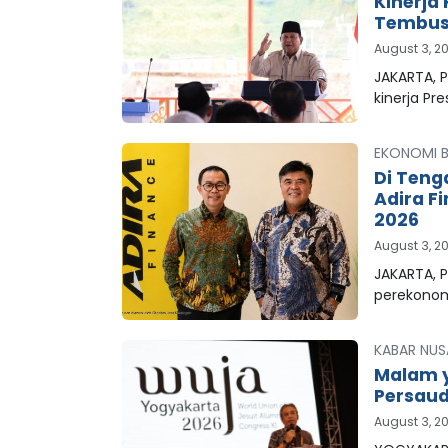
Kinerja
Tembus 
August 3, 2
JAKARTA, 
kinerja Pr
EKONOMI B
Di Teng
Adira F
2026
August 3, 2
JAKARTA, P
perekonom
KABAR NUS
Malam y
Persaud
August 3, 2