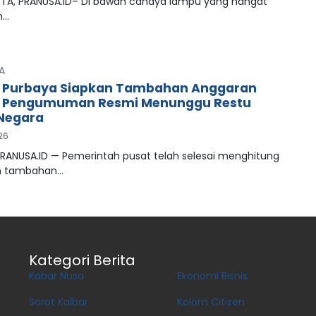
A, PRANUSA.ID– Di bawah cahaya lampu yang hangat
n…
A
 Purbaya Siapkan Tambahan Anggaran
, Pengumuman Resmi Menunggu Restu
Negara
026
PRANUSA.ID — Pemerintah pusat telah selesai menghitung
n tambahan…
Kategori Berita
Kabar Nusa
Ekonomi Bisnis
Sorot Kalbar
Kolom Citizen