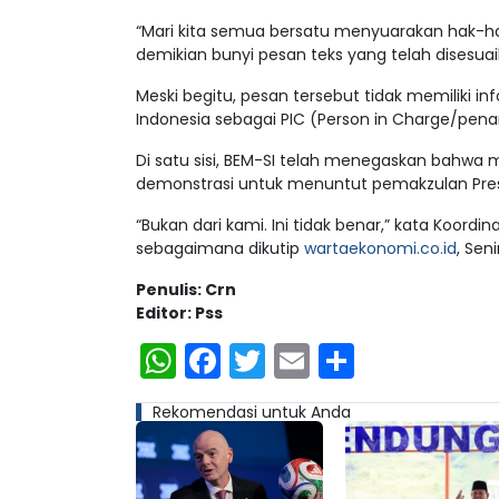
“Mari kita semua bersatu menyuarakan hak-hak 
demikian bunyi pesan teks yang telah disesua
Meski begitu, pesan tersebut tidak memiliki
Indonesia sebagai PIC (Person in Charge/pen
Di satu sisi, BEM-SI telah menegaskan bahwa 
demonstrasi untuk menuntut pemakzulan Pres
“Bukan dari kami. Ini tidak benar,” kata Koord
sebagaimana dikutip
wartaekonomi.co.id
, Sen
Penulis: Crn
Editor: Pss
WhatsApp
Facebook
Twitter
Email
Share
Rekomendasi untuk Anda