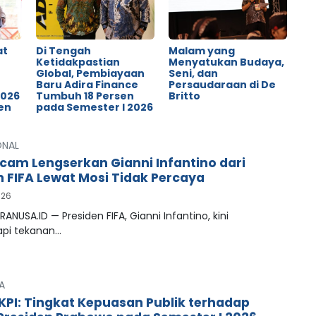
at
Di Tengah
Malam yang
Ketidakpastian
Menyatukan Budaya,
Global, Pembiayaan
Seni, dan
o
Baru Adira Finance
Persaudaraan di De
2026
Tumbuh 18 Persen
Britto
en
pada Semester I 2026
ONAL
cam Lengserkan Gianni Infantino dari
n FIFA Lewat Mosi Tidak Percaya
026
RANUSA.ID — Presiden FIFA, Gianni Infantino, kini
pi tekanan…
A
LKPI: Tingkat Kepuasan Publik terhadap