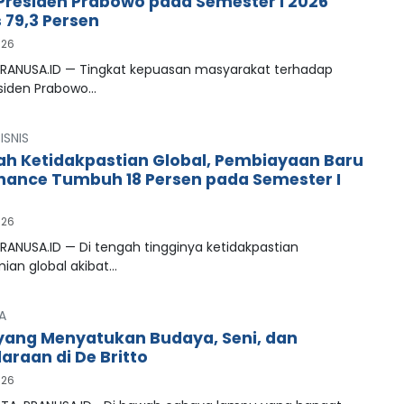
 Presiden Prabowo pada Semester I 2026
79,3 Persen
026
PRANUSA.ID — Tingkat kepuasan masyarakat terhadap
esiden Prabowo…
ISNIS
ah Ketidakpastian Global, Pembiayaan Baru
inance Tumbuh 18 Persen pada Semester I
026
RANUSA.ID — Di tengah tingginya ketidakpastian
ian global akibat…
A
ang Menyatukan Budaya, Seni, dan
araan di De Britto
026