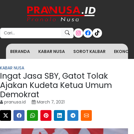
Search for:
BERANDA
KABAR NUSA
SOROT KALBAR
EKONOMI 
KABAR NUSA
Ingat Jasa SBY, Gatot Tolak
Ajakan Kudeta Ketua Umum
Demokrat
pranusa.id
March 7, 2021