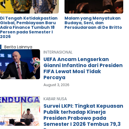
Di Tengah Ketidakpastian
Malam yang Menyatukan
Global, Pembiayaan Baru
Budaya, Seni, dan
Adira Finance Tumbuh 18
Persaudaraan di De Britto
Persen pada Semester I
2026
Berita Lainnya
INTERNASIONAL
UEFA Ancam Lengserkan
Gianni Infantino dari Presiden
FIFA Lewat Mosi Tidak
Percaya
August 3, 2026
KABAR NUSA
Survei LKPI: Tingkat Kepuasan
Publik terhadap Kinerja
Presiden Prabowo pada
Semester I 2026 Tembus 79,3