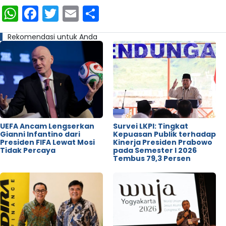
WhatsApp
Facebook
Twitter
Email
Share
Rekomendasi untuk Anda
UEFA Ancam Lengserkan
Survei LKPI: Tingkat
Gianni Infantino dari
Kepuasan Publik terhadap
Presiden FIFA Lewat Mosi
Kinerja Presiden Prabowo
Tidak Percaya
pada Semester I 2026
Tembus 79,3 Persen