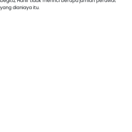
begitu, Hanif tidak merinci berapa jumlah perawat
yang dianiaya itu.