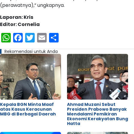
(perawatnya),” ungkapnya.
Laporan: Kris
Editor: Cornelia
WhatsApp
Facebook
Twitter
Email
Share
Rekomendasi untuk Anda
Kepala BGN Minta Maaf
Ahmad Muzani Sebut
atas Kasus Keracunan
Presiden Prabowo Banyak
MBG di Berbagai Daerah
Mendalami Pemikiran
Ekonomi Kerakyatan Bung
Hatta