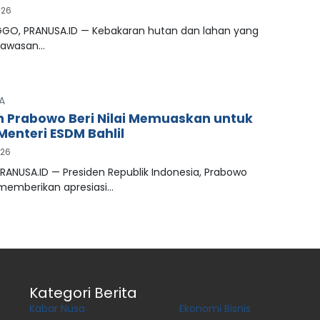
026
GO, PRANUSA.ID — Kebakaran hutan dan lahan yang
kawasan…
A
n Prabowo Beri Nilai Memuaskan untuk
Menteri ESDM Bahlil
026
RANUSA.ID — Presiden Republik Indonesia, Prabowo
 memberikan apresiasi…
Kategori Berita
Kabar Nusa
Ekonomi Bisnis