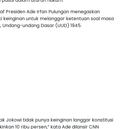
 pasal dalam aturan hukum.
Staf Presiden Ade Irfan Pulungan menegaskan
iki keinginan untuk melanggar ketentuan soal masa
a, Undang-undang Dasar (UUD) 1945.
Pak Jokowi tidak punya keinginan langgar konstitusi
nkan 10 ribu persen,” kata Ade dilansir CNN