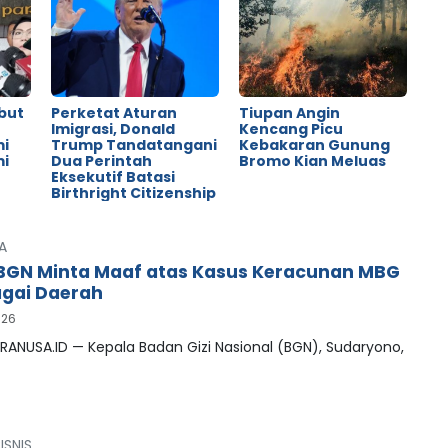
but
Perketat Aturan
Tiupan Angin
o
Imigrasi, Donald
Kencang Picu
mi
Trump Tandatangani
Kebakaran Gunung
mi
Dua Perintah
Bromo Kian Meluas
Eksekutif Batasi
Birthright Citizenship
A
BGN Minta Maaf atas Kasus Keracunan MBG
agai Daerah
026
RANUSA.ID — Kepala Badan Gizi Nasional (BGN), Sudaryono,
ISNIS