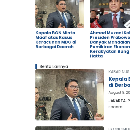
Kepala BGN Minta
Ahmad Muzani Se
Maaf atas Kasus
Presiden Prabow
Keracunan MBG di
Banyak Mendala
Berbagai Daerah
Pemikiran Ekono
Kerakyatan Bung
Hatta
Berita Lainnya
KABAR NUS
Kepala 
di Berb
August 8, 2
JAKARTA, P
secara…
EKONOMI B