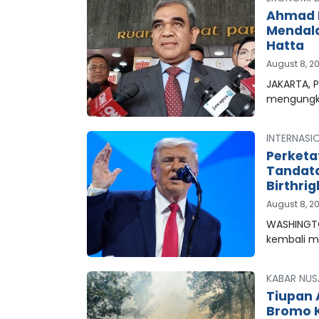
Ahmad M
Mendala
Hatta
August 8, 2
JAKARTA, 
mengungk
INTERNASI
Perketa
Tandata
Birthrig
August 8, 2
WASHINGTO
kembali 
KABAR NUS
Tiupan 
Bromo K