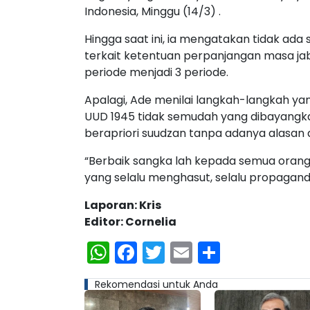
Indonesia, Minggu (14/3) .
Hingga saat ini, ia mengatakan tidak a
terkait ketentuan perpanjangan masa ja
periode menjadi 3 periode.
Apalagi, Ade menilai langkah-langkah y
UUD 1945 tidak semudah yang dibayangkan
berapriori suudzan tanpa adanya alasan 
“Berbaik sangka lah kepada semua orang.
yang selalu menghasut, selalu propagand
Laporan: Kris
Editor: Cornelia
WhatsApp
Facebook
Twitter
Email
Share
Rekomendasi untuk Anda