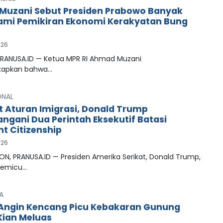
uzani Sebut Presiden Prabowo Banyak
mi Pemikiran Ekonomi Kerakyatan Bung
026
PRANUSA.ID — Ketua MPR RI Ahmad Muzani
apkan bahwa…
ONAL
t Aturan Imigrasi, Donald Trump
ngani Dua Perintah Eksekutif Batasi
ht Citizenship
026
N, PRANUSA.ID — Presiden Amerika Serikat, Donald Trump,
memicu…
A
Angin Kencang Picu Kebakaran Gunung
ian Meluas