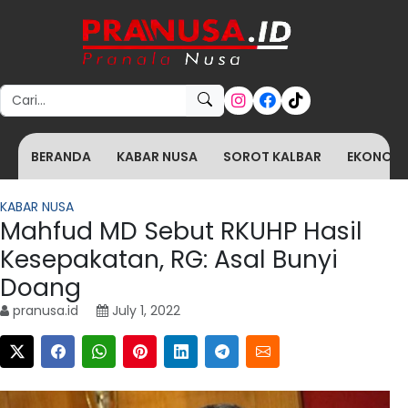
Search for:
BERANDA
KABAR NUSA
SOROT KALBAR
EKONOMI 
KABAR NUSA
Mahfud MD Sebut RKUHP Hasil
Kesepakatan, RG: Asal Bunyi
Doang
pranusa.id
July 1, 2022