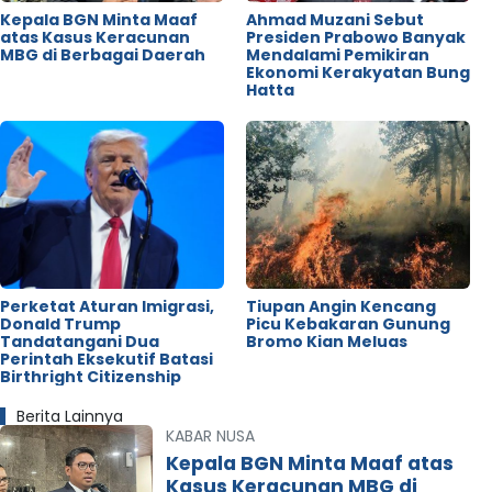
Kepala BGN Minta Maaf
Ahmad Muzani Sebut
atas Kasus Keracunan
Presiden Prabowo Banyak
MBG di Berbagai Daerah
Mendalami Pemikiran
Ekonomi Kerakyatan Bung
Hatta
Perketat Aturan Imigrasi,
Tiupan Angin Kencang
Donald Trump
Picu Kebakaran Gunung
Tandatangani Dua
Bromo Kian Meluas
Perintah Eksekutif Batasi
Birthright Citizenship
Berita Lainnya
KABAR NUSA
Kepala BGN Minta Maaf atas
Kasus Keracunan MBG di