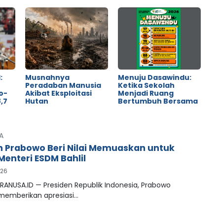
:
Musnahnya
Menuju Dasawindu:
Peradaban Manusia
Ketika Sekolah
o-
Akibat Eksploitasi
Menjadi Ruang
,7
Hutan
Bertumbuh Bersama
A
n Prabowo Beri Nilai Memuaskan untuk
Menteri ESDM Bahlil
026
RANUSA.ID — Presiden Republik Indonesia, Prabowo
 memberikan apresiasi…