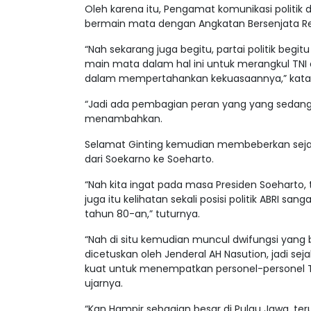
Oleh karena itu, Pengamat komunikasi politik
bermain mata dengan Angkatan Bersenjata Rep
“Nah sekarang juga begitu, partai politik beg
main mata dalam hal ini untuk merangkul TN
dalam mempertahankan kekuasaannya,” kata 
“Jadi ada pembagian peran yang yang sedang 
menambahkan.
Selamat Ginting kemudian membeberkan sejar
dari Soekarno ke Soeharto.
“Nah kita ingat pada masa Presiden Soeharto, 
juga itu kelihatan sekali posisi politik ABRI s
tahun 80-an,” tuturnya.
“Nah di situ kemudian muncul dwifungsi yang
dicetuskan oleh Jenderal AH Nasution, jadi se
kuat untuk menempatkan personel-personel TN
ujarnya.
“Kan Hampir sebagian besar di Pulau Jawa, te