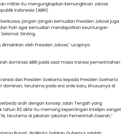
 dan militer itu mengungkapkan kemungkinan Jokowi
ublik Indonesia (ABRI).
itu berkuasa, jangan-jangan kemudian Presiden Jokowi juga
I dan Polri agar kemudian mendapatkan keuntungan
Selamat Ginting.
dimainkan oleh Presiden Jokowi,” ucapnya
ah dominasi ABRI pada saat masa transisi pemerintahan
transisi dari Presiden Soekarno kepada Presiden Soeharto
angat dominan, terutama pada era orde baru, khususnya di
 berbeda arah dengan konsep Jalan Tengah yang
jak tahun 82 akhir itu memang kepentingan intelijen sangat
I, terutama di jabatan-jabatan Pemerintah Daerah,”
rutama Bupati, Walikota, bahkan Gubernur adalah