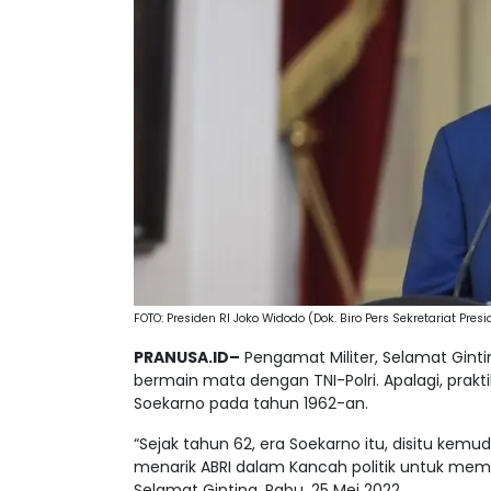
FOTO: Presiden RI Joko Widodo (Dok. Biro Pers Sekretariat Pres
PRANUSA.ID–
Pengamat Militer, Selamat Gin
bermain mata dengan TNI-Polri. Apalagi, prakti
Soekarno pada tahun 1962-an.
“Sejak tahun 62, era Soekarno itu, disitu kem
menarik ABRI dalam Kancah politik untuk memp
Selamat Ginting, Rabu, 25 Mei 2022.