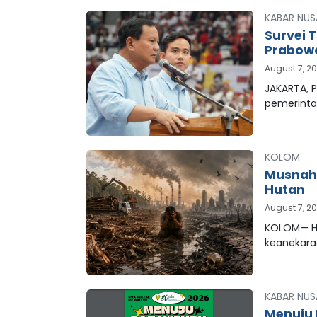
KABAR NUS
Survei 
Prabowo
August 7, 2
JAKARTA, P
pemerinta
KOLOM
Musnahn
Hutan
August 7, 2
KOLOM— Hu
keanekar
KABAR NUS
Menuju 