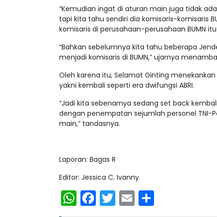
“Kemudian ingat di aturan main juga tidak ad
tapi kita tahu sendiri dia komisaris-komisaris B
komisaris di perusahaan-perusahaan BUMN itu 
“Bahkan sebelumnya kita tahu beberapa Jenderal
menjadi komisaris di BUMN,” ujarnya menamb
Oleh karena itu, Selamat Ginting menekanka
yakni kembali seperti era dwifungsi ABRI.
“Jadi kita sebenarnya sedang set back kembali k
dengan penempatan sejumlah personel TNI-Polri
main,” tandasnya.
Laporan: Bagas R
Editor: Jessica C. Ivanny
WhatsApp
Facebook
Twitter
Email
Share