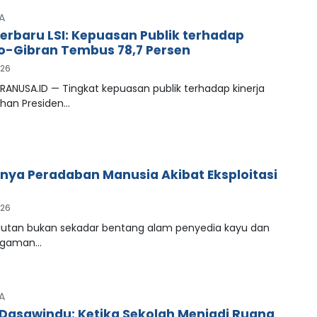
A
Terbaru LSI: Kepuasan Publik terhadap
-Gibran Tembus 78,7 Persen
026
RANUSA.ID — Tingkat kepuasan publik terhadap kinerja
han Presiden…
ya Peradaban Manusia Akibat Eksploitasi
026
tan bukan sekadar bentang alam penyedia kayu dan
agaman…
A
Dasawindu: Ketika Sekolah Menjadi Ruang