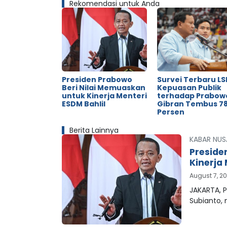
Rekomendasi untuk Anda
Presiden Prabowo
Survei Terbaru LSI
Beri Nilai Memuaskan
Kepuasan Publik
untuk Kinerja Menteri
terhadap Prabow
ESDM Bahlil
Gibran Tembus 78
Persen
Berita Lainnya
KABAR NUS
Preside
Kinerja 
August 7, 2
JAKARTA, P
Subianto,