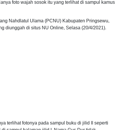
Hanya foto wajah sosok itu yang terlihat di sampul kamus
abang Nahdlatul Ulama (PCNU) Kabupaten Pringsewu,
 diunggah di situs NU Online, Selasa (20/4/2021).
 terlihat fotonya pada sampul buku di jilid II seperti
di sampul halaman jilid I. Nama Gus Dur tidak