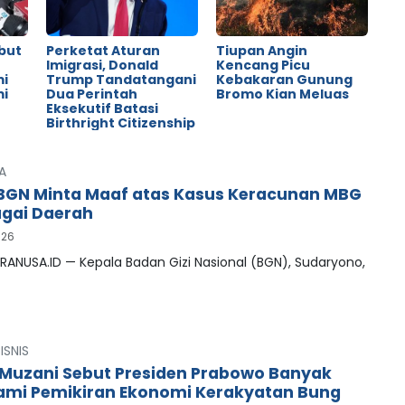
but
Perketat Aturan
Tiupan Angin
o
Imigrasi, Donald
Kencang Picu
mi
Trump Tandatangani
Kebakaran Gunung
mi
Dua Perintah
Bromo Kian Meluas
Eksekutif Batasi
Birthright Citizenship
A
BGN Minta Maaf atas Kasus Keracunan MBG
agai Daerah
026
RANUSA.ID — Kepala Badan Gizi Nasional (BGN), Sudaryono,
ISNIS
uzani Sebut Presiden Prabowo Banyak
mi Pemikiran Ekonomi Kerakyatan Bung