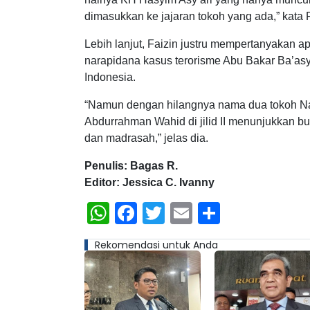
dimasukkan ke jajaran tokoh yang ada,” kata F
Lebih lanjut, Faizin justru mempertanyaka
narapidana kasus terorisme Abu Bakar Ba’a
Indonesia.
“Namun dengan hilangnya nama dua tokoh Nahd
Abdurrahman Wahid di jilid II menunjukkan bu
dan madrasah,” jelas dia.
Penulis: Bagas R.
Editor: Jessica C. Ivanny
WhatsApp
Facebook
Twitter
Email
Share
Rekomendasi untuk Anda