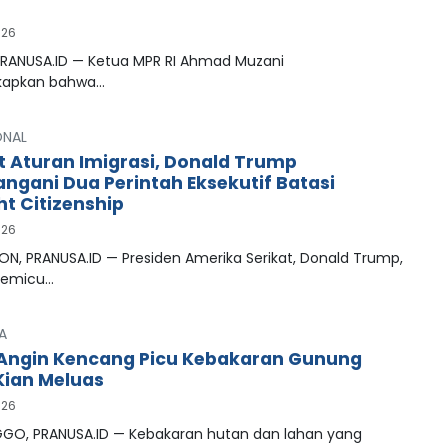
026
PRANUSA.ID — Ketua MPR RI Ahmad Muzani
apkan bahwa…
ONAL
t Aturan Imigrasi, Donald Trump
ngani Dua Perintah Eksekutif Batasi
ht Citizenship
026
N, PRANUSA.ID — Presiden Amerika Serikat, Donald Trump,
memicu…
A
Angin Kencang Picu Kebakaran Gunung
ian Meluas
026
GO, PRANUSA.ID — Kebakaran hutan dan lahan yang