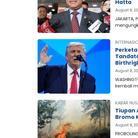
Hatta
August 8, 2
JAKARTA, 
mengungk
INTERNASI
Perketa
Tandata
Birthrig
August 8, 2
WASHINGTO
kembali 
KABAR NUS
Tiupan 
Bromo K
August 8, 2
PROBOLING