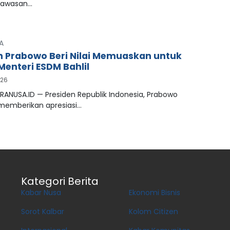
kawasan…
A
n Prabowo Beri Nilai Memuaskan untuk
Menteri ESDM Bahlil
026
RANUSA.ID — Presiden Republik Indonesia, Prabowo
 memberikan apresiasi…
Kategori Berita
Kabar Nusa
Ekonomi Bisnis
Sorot Kalbar
Kolom Citizen