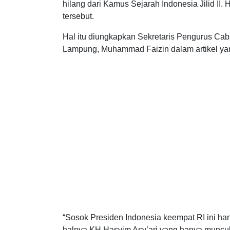
hilang dari Kamus Sejarah Indonesia Jilid II. 
tersebut.
Hal itu diungkapkan Sekretaris Pengurus C
Lampung, Muhammad Faizin dalam artikel yang
“Sosok Presiden Indonesia keempat RI ini hanya
halnya KH Hasyim Asy’ari yang hanya muncul 