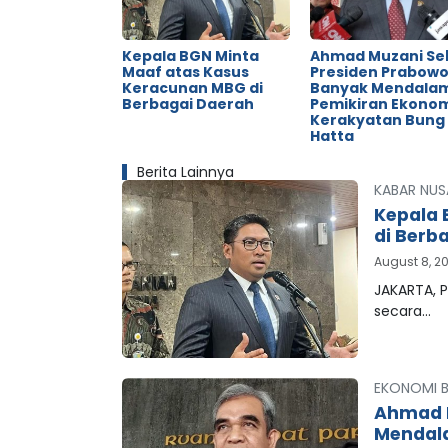
Kepala BGN Minta
Ahmad Muzani Se
Maaf atas Kasus
Presiden Prabow
Keracunan MBG di
Banyak Mendala
Berbagai Daerah
Pemikiran Ekono
Kerakyatan Bung
Hatta
Berita Lainnya
KABAR NUS
Kepala 
di Berb
August 8, 2
JAKARTA, P
secara…
EKONOMI B
Ahmad M
Mendala