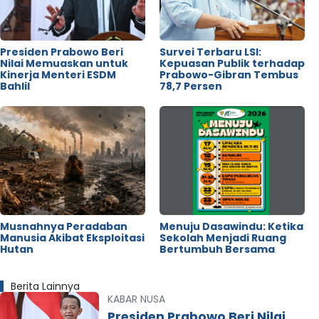
Presiden Prabowo Beri
Survei Terbaru LSI:
Nilai Memuaskan untuk
Kepuasan Publik terhadap
Kinerja Menteri ESDM
Prabowo-Gibran Tembus
Bahlil
78,7 Persen
Musnahnya Peradaban
Menuju Dasawindu: Ketika
Manusia Akibat Eksploitasi
Sekolah Menjadi Ruang
Hutan
Bertumbuh Bersama
Berita Lainnya
KABAR NUSA
Presiden Prabowo Beri Nilai