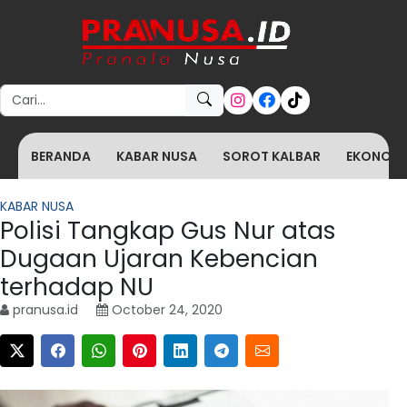
Search for:
BERANDA
KABAR NUSA
SOROT KALBAR
EKONOMI 
KABAR NUSA
Polisi Tangkap Gus Nur atas
Dugaan Ujaran Kebencian
terhadap NU
pranusa.id
October 24, 2020