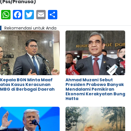
(Pss/Pranusa)
WhatsApp
Facebook
Twitter
Email
Share
Rekomendasi untuk Anda
Kepala BGN Minta Maaf
Ahmad Muzani Sebut
atas Kasus Keracunan
Presiden Prabowo Banyak
MBG di Berbagai Daerah
Mendalami Pemikiran
Ekonomi Kerakyatan Bung
Hatta