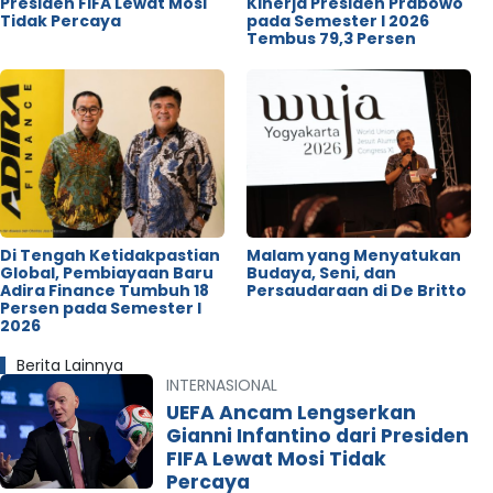
Presiden FIFA Lewat Mosi
Kinerja Presiden Prabowo
Tidak Percaya
pada Semester I 2026
Tembus 79,3 Persen
Di Tengah Ketidakpastian
Malam yang Menyatukan
Global, Pembiayaan Baru
Budaya, Seni, dan
Adira Finance Tumbuh 18
Persaudaraan di De Britto
Persen pada Semester I
2026
Berita Lainnya
INTERNASIONAL
UEFA Ancam Lengserkan
Gianni Infantino dari Presiden
FIFA Lewat Mosi Tidak
Percaya