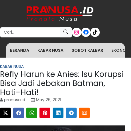
Search for:
BERANDA
KABAR NUSA
SOROT KALBAR
EKONOMI 
KABAR NUSA
Refly Harun ke Anies: Isu Korupsi
Bisa Jadi Jebakan Batman,
Hati-Hati!
pranusa.id
May 26, 2021