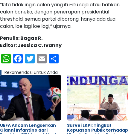
“Kita tidak ingin calon yang itu-itu saja atau bahkan
calon boneka, dengan penerapan presidential
threshold, semua partai diborong, hanya ada dua
calon, loe lagi loe lagi,” ujarnya.
Penulis: Bagas R.
Editor: Jessica C. Ivanny
WhatsApp
Facebook
Twitter
Email
Share
Rekomendasi untuk Anda
UEFA Ancam Lengserkan
Survei LKPI: Tingkat
Gianni Infantino dari
Kepuasan Publik terhadap