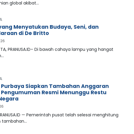
ian global akibat…
A
ang Menyatukan Budaya, Seni, dan
araan di De Britto
026
A, PRANUSA.ID– Di bawah cahaya lampu yang hangat
n…
A
 Purbaya Siapkan Tambahan Anggaran
, Pengumuman Resmi Menunggu Restu
Negara
026
PRANUSA.ID — Pemerintah pusat telah selesai menghitung
n tambahan…