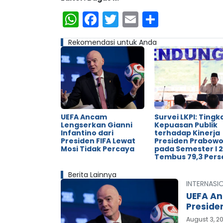
WhatsApp
Facebook
Twitter
Email
Share
Rekomendasi untuk Anda
UEFA Ancam
Survei LKPI: Tingk
Lengserkan Gianni
Kepuasan Publik
Infantino dari
terhadap Kinerja
Presiden FIFA Lewat
Presiden Prabow
Mosi Tidak Percaya
pada Semester I 
Tembus 79,3 Pers
Berita Lainnya
INTERNASI
UEFA An
Preside
August 3, 2