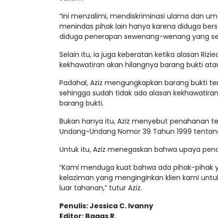
“Ini menzalimi, mendiskriminasi ulama dan u
menindas pihak lain hanya karena diduga ber
diduga penerapan sewenang-wenang yang ser
Selain itu, ia juga keberatan ketika alasan Ri
kekhawatiran akan hilangnya barang bukti ata
Padahal, Aziz mengungkapkan barang bukti ter
sehingga sudah tidak ada alasan kekhawatiran 
barang bukti.
Bukan hanya itu, Aziz menyebut penahanan t
Undang-Undang Nomor 39 Tahun 1999 tentang
Untuk itu, Aziz menegaskan bahwa upaya pena
“Kami menduga kuat bahwa ada pihak-pihak 
kelaziman yang menginginkan klien kami untuk 
luar tahanan,” tutur Aziz.
Penulis: Jessica C. Ivanny
Editor: Bagas R.