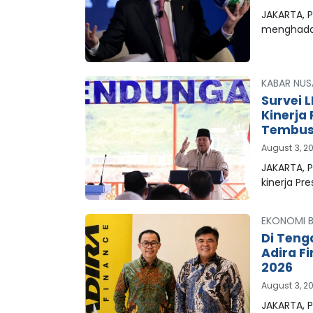
JAKARTA, P
menghada
KABAR NUS
Survei 
Kinerja
Tembus 
August 3, 2
JAKARTA, 
kinerja Pr
EKONOMI B
Di Teng
Adira F
2026
August 3, 2
JAKARTA, P