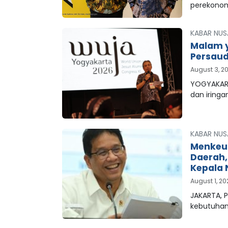
perekonom
KABAR NUS
Malam y
Persaud
August 3, 2
YOGYAKART
dan iringa
KABAR NUS
Menkeu
Daerah
Kepala 
August 1, 2
JAKARTA, 
kebutuha