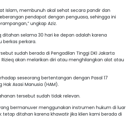
mat Islam, membunuh akal sehat secara pandir dan
seberangan pendapat dengan penguasa, sehingga ini
ampangan,” ungkap Aziz.
zieq ditahan selama 30 hari ke depan adalah karena
u berkas perkara.
sebut sudah berada di Pengadilan Tinggi DKI Jakarta
Rizieq akan melarikan diri atau menghilangkan alat atau
erhadap seseorang bertentangan dengan Pasal 17
 Hak Asasi Manusia (HAM).
hanan tersebut sudah tidak relevan.
yang bermanuver menggunakan instrumen hukum di luar
tetap ditahan karena khawatir jika klien kami berada di