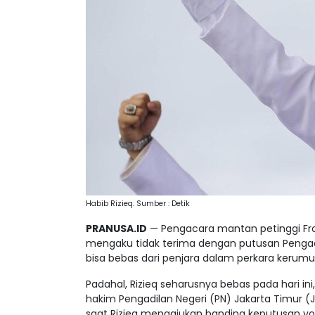
Habib Rizieq. Sumber : Detik
PRANUSA.ID
— Pengacara mantan petinggi Fron
mengaku tidak terima dengan putusan Pengad
bisa bebas dari penjara dalam perkara ker
Padahal, Rizieq seharusnya bebas pada hari ini
hakim Pengadilan Negeri (PN) Jakarta Timur (J
saat Rizieq mengajukan banding keputusan von