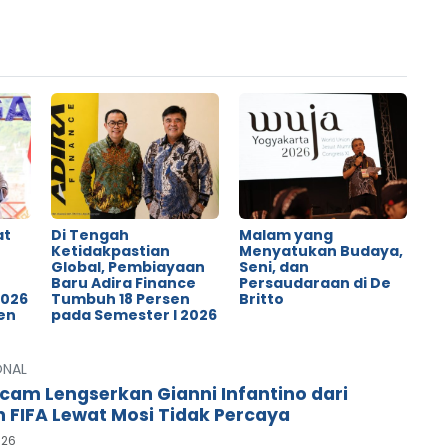
at
Di Tengah
Malam yang
Ketidakpastian
Menyatukan Budaya,
Global, Pembiayaan
Seni, dan
o
Baru Adira Finance
Persaudaraan di De
2026
Tumbuh 18 Persen
Britto
en
pada Semester I 2026
ONAL
cam Lengserkan Gianni Infantino dari
n FIFA Lewat Mosi Tidak Percaya
026