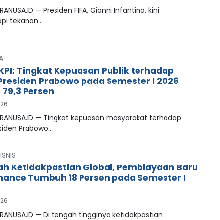
RANUSA.ID — Presiden FIFA, Gianni Infantino, kini
pi tekanan…
A
LKPI: Tingkat Kepuasan Publik terhadap
 Presiden Prabowo pada Semester I 2026
79,3 Persen
026
PRANUSA.ID — Tingkat kepuasan masyarakat terhadap
esiden Prabowo…
ISNIS
ah Ketidakpastian Global, Pembiayaan Baru
inance Tumbuh 18 Persen pada Semester I
026
RANUSA.ID — Di tengah tingginya ketidakpastian