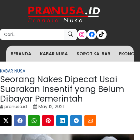
Search for:
BERANDA
KABAR NUSA
SOROT KALBAR
EKONOMI 
KABAR NUSA
Seorang Nakes Dipecat Usai
Suarakan Insentif yang Belum
Dibayar Pemerintah
pranusa.id
May 12, 2021