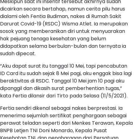
Meskipun saat ini insentif tersebut akhirnya sudah
dicairkan secara bertahap, namun cerita pilu harus
dialami oleh Fentia Budiman, nakes di Rumah Sakit
Darurat Covid-19 (RSDC) Wisma Atlet. Ia merupakan
sosok yang memberanikan diri untuk menyuarakan
hak pejuang tenaga kesehatan yang belum
didapatkan selama berbulan-bulan dan ternyata ia
sudah dipecat.
“Aku dapat surat itu tanggal 10 Mei, tapi pencabutan
ID Card itu sudah sejak 8 Mei pagi, aku enggak bisa lagi
beraktivitas di RSDC. Tanggal 10 Mei jam 10 pagi aku
dipanggil dan dikasih surat pemberhentian tugas,”
kata Fertia dilansir dari Tirto pada Selasa (11/5/2021).
Fertia sendiri dikenal sebagai nakes berprestasi. Ia
menerima sejumlah sertifikat penghargaan sebagai
perawat teladan seperti dari Menkes Terawan, Kepala
BNPB Letjen TNI Doni Monardo, Kepala Pusat
Kesehatan TNI, dan penghargaan dari Persatuan