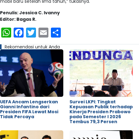
mobil baru setelah lima tahun,” tukasnya.
Penulis: Jessica C. Ivanny
Editor: Bagas R.
WhatsApp
Facebook
Twitter
Email
Share
Rekomendasi untuk Anda
UEFA Ancam Lengserkan
Survei LKPI: Tingkat
Gianni Infantino dari
Kepuasan Publik terhadap
Presiden FIFA Lewat Mosi
Kinerja Presiden Prabowo
Tidak Percaya
pada Semester I 2026
Tembus 79,3 Persen