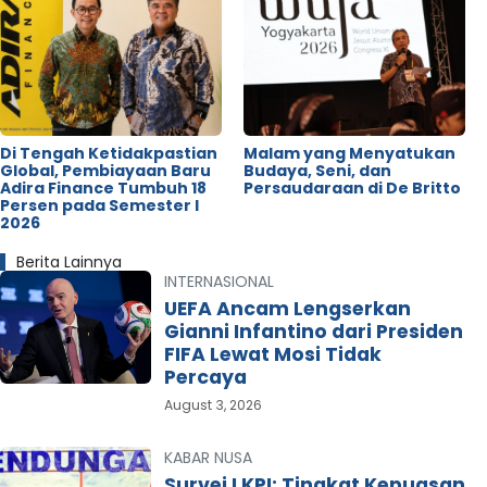
Di Tengah Ketidakpastian
Malam yang Menyatukan
Global, Pembiayaan Baru
Budaya, Seni, dan
Adira Finance Tumbuh 18
Persaudaraan di De Britto
Persen pada Semester I
2026
Berita Lainnya
INTERNASIONAL
UEFA Ancam Lengserkan
Gianni Infantino dari Presiden
FIFA Lewat Mosi Tidak
Percaya
August 3, 2026
KABAR NUSA
Survei LKPI: Tingkat Kepuasan