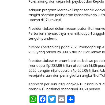
Palembang, dan sejumlah pejabat dan Kepala
Adapun program Merdeka Ekspor sendiri adalah 
rangka momen peringatan kemerdekaan RI tahu
utama di 17 Provinsi.
Presiden Jokowi dalam kesempatan itu menyam
Pertanian menurutnya memiliki daya Tangguh 
tengah pandemi.
“Ekspor (pertanian) pada 2020 mencapai Rp 451,
2019 yang hanya Rp 390,6 triliun,” ujar Jokowi 
Presiden Jokowi menambahkan, bahwa pada kua
mencapai Rp 282,86 triliun atau naik 14,05 p
2020 dengan nilai capaian Rp 202,05 triliun. 
kesejahteraan dan peningkatan angka Nilai Tuk
Tercatat per Juni 2021, angka NTP tumbuh di an
mana NTP nasional mencapai 99,60 persen.
WhatsApp
Facebook
Twitter
Email
Share