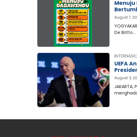
Menuju 
Bertum
August 7, 2
YOGYAKART
De Britto…
INTERNASI
UEFA An
Preside
August 3, 2
JAKARTA, P
menghada