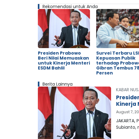
Rekomendasi untuk Anda
Presiden Prabowo
Survei Terbaru LSI
Beri Nilai Memuaskan
Kepuasan Publik
untuk Kinerja Menteri
terhadap Prabow
ESDM Bahlil
Gibran Tembus 78
Persen
Berita Lainnya
KABAR NUS
Preside
Kinerja 
August 7, 2
JAKARTA, P
Subianto,