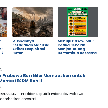
:
Musnahnya
Menuju Dasawindu:
Peradaban Manusia
Ketika Sekolah
o-
Akibat Eksploitasi
Menjadi Ruang
,7
Hutan
Bertumbuh Bersama
A
n Prabowo Beri Nilai Memuaskan untuk
Menteri ESDM Bahlil
026
RANUSA.ID — Presiden Republik Indonesia, Prabowo
 memberikan apresiasi…