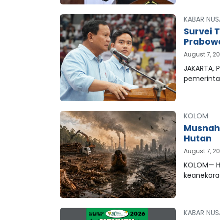
KABAR NUS
Survei 
Prabowo
August 7, 2
JAKARTA, P
pemerinta
KOLOM
Musnahn
Hutan
August 7, 2
KOLOM— Hu
keanekar
KABAR NUS