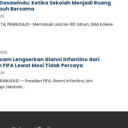
Dasawindu: Ketika Sekolah Menjadi Ruang
buh Bersama
026
A, PRANUSA.ID– Memasuki usia ke-80 tahun, SMA Kolese
ONAL
cam Lengserkan Gianni Infantino dari
n FIFA Lewat Mosi Tidak Percaya
026
RANUSA.ID — Presiden FIFA, Gianni Infantino, kini
pi tekanan…