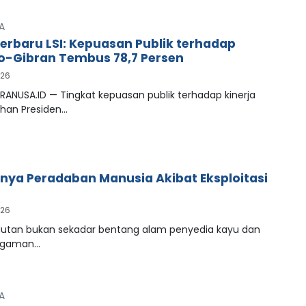
A
Terbaru LSI: Kepuasan Publik terhadap
-Gibran Tembus 78,7 Persen
026
RANUSA.ID — Tingkat kepuasan publik terhadap kinerja
han Presiden…
ya Peradaban Manusia Akibat Eksploitasi
026
tan bukan sekadar bentang alam penyedia kayu dan
agaman…
A