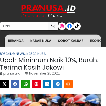
Search for:
BERANDA
KABAR NUSA
SOROT KALBAR
EKONOMI 
BREAKING NEWS
,
KABAR NUSA
Upah Minimum Naik 10%, Buruh:
Terima Kasih Jokowi
pranusa.id
November 21, 2022