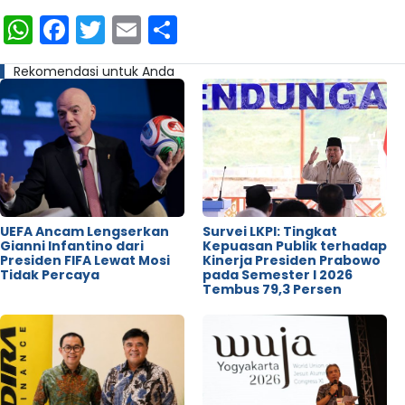
WhatsApp
Facebook
Twitter
Email
Share
Rekomendasi untuk Anda
UEFA Ancam Lengserkan
Survei LKPI: Tingkat
Gianni Infantino dari
Kepuasan Publik terhadap
Presiden FIFA Lewat Mosi
Kinerja Presiden Prabowo
Tidak Percaya
pada Semester I 2026
Tembus 79,3 Persen