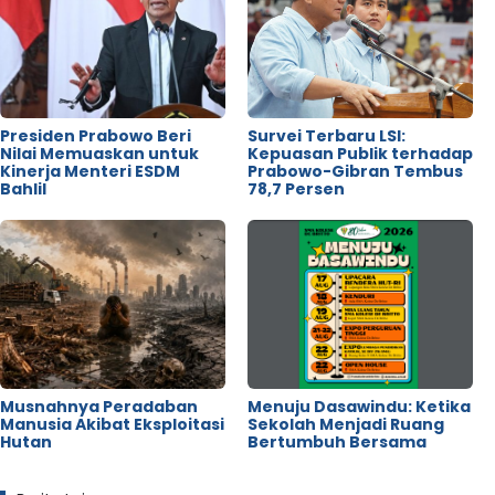
Presiden Prabowo Beri
Survei Terbaru LSI:
Nilai Memuaskan untuk
Kepuasan Publik terhadap
Kinerja Menteri ESDM
Prabowo-Gibran Tembus
Bahlil
78,7 Persen
Musnahnya Peradaban
Menuju Dasawindu: Ketika
Manusia Akibat Eksploitasi
Sekolah Menjadi Ruang
Hutan
Bertumbuh Bersama