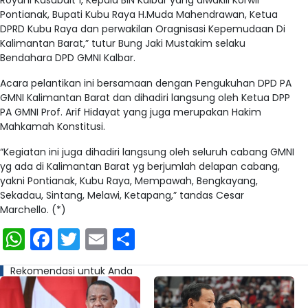
Pontianak, Bupati Kubu Raya H.Muda Mahendrawan, Ketua
DPRD Kubu Raya dan perwakilan Oragnisasi Kepemudaan Di
Kalimantan Barat,” tutur Bung Jaki Mustakim selaku
Bendahara DPD GMNI Kalbar.
Acara pelantikan ini bersamaan dengan Pengukuhan DPD PA
GMNI Kalimantan Barat dan dihadiri langsung oleh Ketua DPP
PA GMNI Prof. Arif Hidayat yang juga merupakan Hakim
Mahkamah Konstitusi.
“Kegiatan ini juga dihadiri langsung oleh seluruh cabang GMNI
yg ada di Kalimantan Barat yg berjumlah delapan cabang,
yakni Pontianak, Kubu Raya, Mempawah, Bengkayang,
Sekadau, Sintang, Melawi, Ketapang,” tandas Cesar
Marchello. (*)
WhatsApp
Facebook
Twitter
Email
Share
Rekomendasi untuk Anda